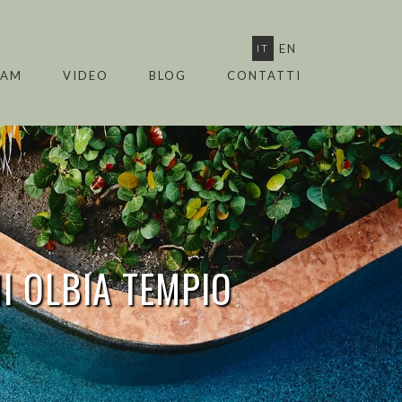
IT
EN
EAM
VIDEO
BLOG
CONTATTI
I OLBIA TEMPIO