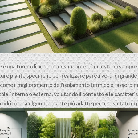
le è una forma di arredo per spazi interni ed esterni sempr
ure piante specifiche per realizzare pareti verdi di grande e
 come il miglioramento dell'isolamento termico e l'assorbime
le, interna o esterna, valutando il contesto e le caratteri
no idrico, e scelgono le piante più adatte per un risultato d