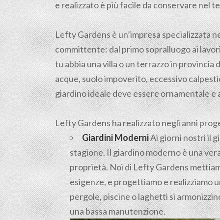
e realizzato è più facile da conservare nel 
Lefty Gardens è un’impresa specializzata n
committente: dal primo sopralluogo ai lavori 
tu abbia una villa o un terrazzo in provincia d
acque, suolo impoverito, eccessivo calpestio 
giardino ideale deve essere ornamentale e 
Lefty Gardens ha realizzato negli anni progett
Giardini Moderni
Ai giorni nostri il
stagione. Il giardino moderno è una vera
proprietà. Noi di Lefty Gardens mettiamo
esigenze, e progettiamo e realizziamo un
pergole, piscine o laghetti si armonizz
una bassa manutenzione.