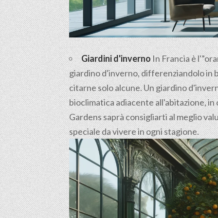
Giardini d'inverno
In Francia è l'”ora
giardino d'inverno, differenziandolo in 
citarne solo alcune. Un giardino d'inve
bioclimatica adiacente all'abitazione, in 
Gardens saprà consigliarti al meglio valu
speciale da vivere in ogni stagione.