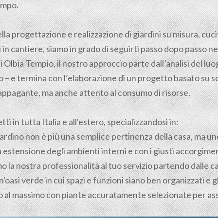
tempo.
ella
progettazione
e realizzazione di giardini su misura, cuci
in cantiere, siamo in grado di seguirti passo dopo passo nel
i Olbia Tempio, il nostro approccio parte dall’analisi del luog
– e termina con l’elaborazione di un progetto basato su solu
appagante, ma anche attento al consumo di risorse.
i in tutta Italia e all'estero, specializzandosi in:
 giardino non è più una semplice pertinenza della casa, ma un
 estensione degli ambienti interni e con i giusti accorgimen
 la nostra professionalità al tuo servizio partendo dalle ca
'oasi verde in cui spazi e funzioni siano ben organizzati e 
ino al massimo con piante accuratamente selezionate per as