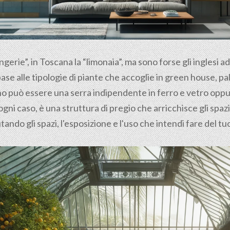
ngerie”, in Toscana la “limonaia”, ma sono forse gli inglesi a
base alle tipologie di piante che accoglie in green house, 
rno può essere una serra indipendente in ferro e vetro opp
ogni caso, è una struttura di pregio che arricchisce gli spaz
tando gli spazi, l'esposizione e l'uso che intendi fare del t