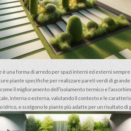
le è una forma di arredo per spazi interni ed esterni sempr
ure piante specifiche per realizzare pareti verdi di grande e
 come il miglioramento dell'isolamento termico e l'assorbime
le, interna o esterna, valutando il contesto e le caratteri
no idrico, e scelgono le piante più adatte per un risultato d