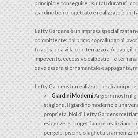
principio e conseguire risultati duraturi, 
giardino ben progettato e realizzato è più f
Lefty Gardens è un’impresa specializzata n
committente: dal primo sopralluogo ai lavori 
tu abbia una villa o un terrazzo a Ardauli, il 
impoverito, eccessivo calpestio – e termina 
deve essere sì ornamentale e appagante, ma
Lefty Gardens ha realizzato negli anni progett
Giardini Moderni
Ai giorni nostri il
stagione. Il giardino moderno è una vera
proprietà. Noi di Lefty Gardens mettiamo
esigenze, e progettiamo e realizziamo un
pergole, piscine o laghetti si armonizz