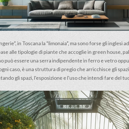
ngerie”, in Toscana la “limonaia”, ma sono forse gli inglesi a
base alle tipologie di piante che accoglie in green house, 
rno può essere una serra indipendente in ferro e vetro opp
ogni caso, è una struttura di pregio che arricchisce gli spaz
tando gli spazi, l'esposizione e l'uso che intendi fare del t