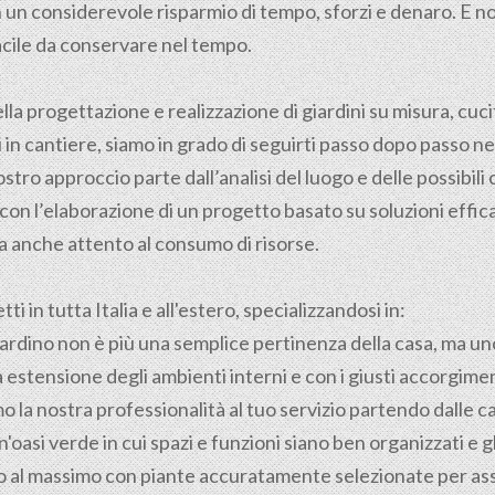
con un considerevole risparmio di tempo, sforzi e denaro. E
acile da conservare nel tempo.
ella
progettazione
e realizzazione di giardini su misura, cuci
in cantiere, siamo in grado di seguirti passo dopo passo nel
nostro approccio parte dall’analisi del luogo e delle possibili
con l’elaborazione di un progetto basato su soluzioni effica
 anche attento al consumo di risorse.
i in tutta Italia e all'estero, specializzandosi in:
 giardino non è più una semplice pertinenza della casa, ma un
 estensione degli ambienti interni e con i giusti accorgimen
 la nostra professionalità al tuo servizio partendo dalle ca
'oasi verde in cui spazi e funzioni siano ben organizzati e 
ino al massimo con piante accuratamente selezionate per as