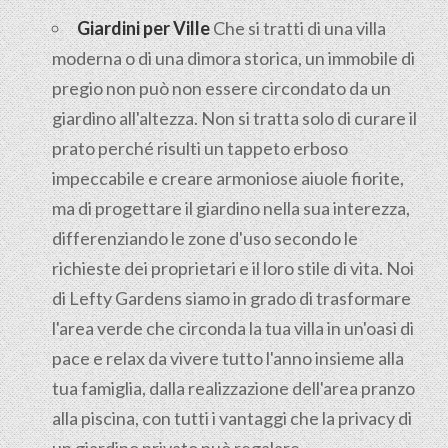
Giardini per Ville
Che si tratti di una villa
moderna o di una dimora storica, un immobile di
pregio non può non essere circondato da un
giardino all'altezza. Non si tratta solo di curare il
prato perché risulti un tappeto erboso
impeccabile e creare armoniose aiuole fiorite,
ma di progettare il giardino nella sua interezza,
differenziando le zone d'uso secondo le
richieste dei proprietari e il loro stile di vita. Noi
di Lefty Gardens siamo in grado di trasformare
l'area verde che circonda la tua villa in un'oasi di
pace e relax da vivere tutto l'anno insieme alla
tua famiglia, dalla realizzazione dell'area pranzo
alla piscina, con tutti i vantaggi che la privacy di
un giardino privato può regalare.