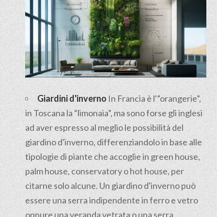
Giardini d'inverno
In Francia è l'”orangerie”,
in Toscana la “limonaia”, ma sono forse gli inglesi
ad aver espresso al meglio le possibilità del
giardino d'inverno, differenziandolo in base alle
tipologie di piante che accoglie in green house,
palm house, conservatory o hot house, per
citarne solo alcune. Un giardino d'inverno può
essere una serra indipendente in ferro e vetro
oppure una veranda vetrata o una serra