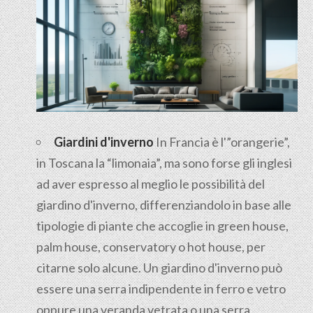
Giardini d'inverno
In Francia è l'”orangerie”,
in Toscana la “limonaia”, ma sono forse gli inglesi
ad aver espresso al meglio le possibilità del
giardino d'inverno, differenziandolo in base alle
tipologie di piante che accoglie in green house,
palm house, conservatory o hot house, per
citarne solo alcune. Un giardino d'inverno può
essere una serra indipendente in ferro e vetro
oppure una veranda vetrata o una serra