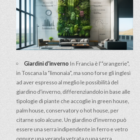
Giardini d'inverno
In Francia è l'”orangerie”,
in Toscana la “limonaia”, ma sono forse gli inglesi
ad aver espresso al meglio le possibilità del
giardino d'inverno, differenziandolo in base alle
tipologie di piante che accoglie in green house,
palm house, conservatory o hot house, per
citarne solo alcune. Un giardino d'inverno può
essere una serra indipendente in ferro e vetro
oppure una veranda vetrata o una serra