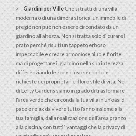
Giardini per Ville
Che si tratti di una villa
moderna o di una dimora storica, un immobile di
pregio non può non essere circondato da un
giardino all'altezza. Non si tratta solo di curare il
prato perché risulti un tappeto erboso
impeccabile e creare armoniose aiuole fiorite,
ma di progettare il giardino nella sua interezza,
differenziando le zone d'uso secondo le
richieste dei proprietari e il loro stile di vita. Noi
di Lefty Gardens siamo in grado di trasformare
l'area verde che circonda la tua villa in un'oasi di
pace e relax da vivere tutto l'anno insieme alla
tua famiglia, dalla realizzazione dell'area pranzo
alla piscina, con tutti i vantaggi che la privacy di
un giardino privato può regalare.