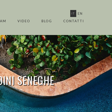
IT
EN
EAM
VIDEO
BLOG
CONTATTI
DINI
SENEGHE