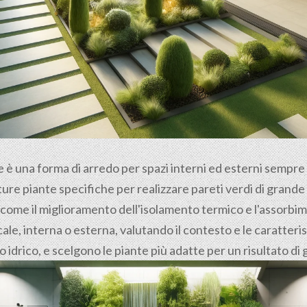
le è una forma di arredo per spazi interni ed esterni sempr
ure piante specifiche per realizzare pareti verdi di grande e
 come il miglioramento dell'isolamento termico e l'assorbime
le, interna o esterna, valutando il contesto e le caratteri
no idrico, e scelgono le piante più adatte per un risultato d