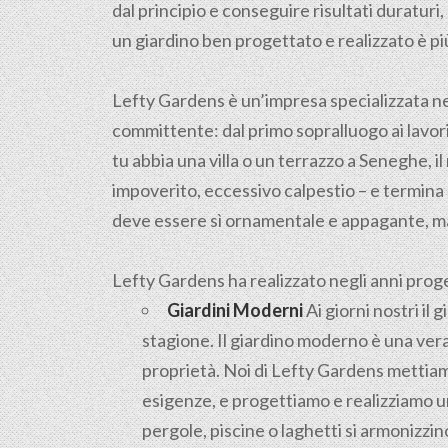
dal principio e conseguire risultati duratur
un giardino ben progettato e realizzato è pi
Lefty Gardens è un’impresa specializzata n
committente: dal primo sopralluogo ai lavori 
tu abbia una villa o un terrazzo a Seneghe, il
impoverito, eccessivo calpestio – e termina 
deve essere sì ornamentale e appagante, ma
Lefty Gardens ha realizzato negli anni progett
Giardini Moderni
Ai giorni nostri il
stagione. Il giardino moderno è una vera
proprietà. Noi di Lefty Gardens mettiamo
esigenze, e progettiamo e realizziamo un
pergole, piscine o laghetti si armonizz