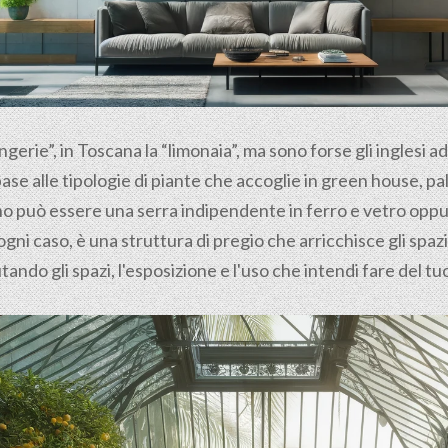
ngerie”, in Toscana la “limonaia”, ma sono forse gli inglesi a
base alle tipologie di piante che accoglie in green house, 
rno può essere una serra indipendente in ferro e vetro opp
ogni caso, è una struttura di pregio che arricchisce gli spaz
tando gli spazi, l'esposizione e l'uso che intendi fare del t