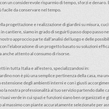
i, con un considerevole risparmio di tempo, sforzi e denar
ù facile da conservare nel tempo.
ella
progettazione
e realizzazione di giardini su misura, cuci
in cantiere, siamo in grado di seguirti passo dopo passo nel
 nostro approccio parte dall’analisi del luogo e delle possibil
con l’elaborazione di un progetto basato su soluzioni effica
 anche attento al consumo di risorse.
i in tutta Italia e all'estero, specializzandosi in:
 giardino non è più una semplice pertinenza della casa, ma un
 estensione degli ambienti interni e con i giusti accorgimen
 la nostra professionalità al tuo servizio partendo dalle ca
'oasi verde in cui spazi e funzioni siano ben organizzati e 
ino al massimo con piante accuratamente selezionate per as