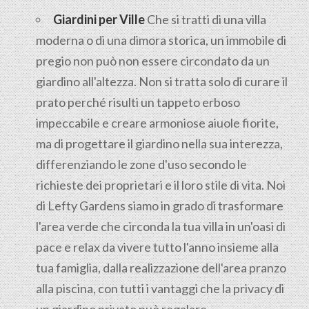
Giardini per Ville
Che si tratti di una villa
moderna o di una dimora storica, un immobile di
pregio non può non essere circondato da un
giardino all'altezza. Non si tratta solo di curare il
prato perché risulti un tappeto erboso
impeccabile e creare armoniose aiuole fiorite,
ma di progettare il giardino nella sua interezza,
differenziando le zone d'uso secondo le
richieste dei proprietari e il loro stile di vita. Noi
di Lefty Gardens siamo in grado di trasformare
l'area verde che circonda la tua villa in un'oasi di
pace e relax da vivere tutto l'anno insieme alla
tua famiglia, dalla realizzazione dell'area pranzo
alla piscina, con tutti i vantaggi che la privacy di
un giardino privato può regalare.