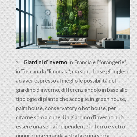
Giardini d'inverno
In Francia è l'”orangerie”,
in Toscana la “limonaia”, ma sono forse gli inglesi
ad aver espresso al meglio le possibilità del
giardino d'inverno, differenziandolo in base alle
tipologie di piante che accoglie in green house,
palm house, conservatory o hot house, per
citarne solo alcune. Un giardino d'inverno può
essere una serra indipendente in ferro e vetro
oppure una veranda vetrata o una serra