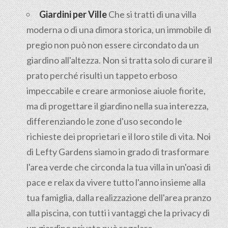
Giardini per Ville
Che si tratti di una villa
moderna o di una dimora storica, un immobile di
pregio non può non essere circondato da un
giardino all'altezza. Non si tratta solo di curare il
prato perché risulti un tappeto erboso
impeccabile e creare armoniose aiuole fiorite,
ma di progettare il giardino nella sua interezza,
differenziando le zone d'uso secondo le
richieste dei proprietari e il loro stile di vita. Noi
di Lefty Gardens siamo in grado di trasformare
l'area verde che circonda la tua villa in un'oasi di
pace e relax da vivere tutto l'anno insieme alla
tua famiglia, dalla realizzazione dell'area pranzo
alla piscina, con tutti i vantaggi che la privacy di
un giardino privato può regalare.