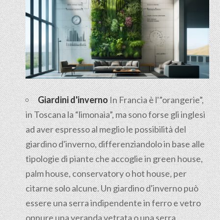
Giardini d'inverno
In Francia è l'”orangerie”,
in Toscana la “limonaia”, ma sono forse gli inglesi
ad aver espresso al meglio le possibilità del
giardino d'inverno, differenziandolo in base alle
tipologie di piante che accoglie in green house,
palm house, conservatory o hot house, per
citarne solo alcune. Un giardino d'inverno può
essere una serra indipendente in ferro e vetro
oppure una veranda vetrata o una serra