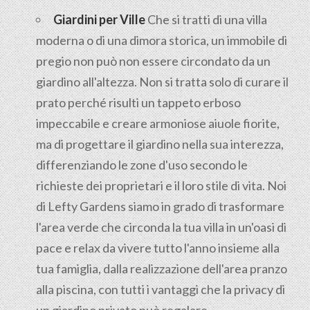
Giardini per Ville
Che si tratti di una villa
moderna o di una dimora storica, un immobile di
pregio non può non essere circondato da un
giardino all'altezza. Non si tratta solo di curare il
prato perché risulti un tappeto erboso
impeccabile e creare armoniose aiuole fiorite,
ma di progettare il giardino nella sua interezza,
differenziando le zone d'uso secondo le
richieste dei proprietari e il loro stile di vita. Noi
di Lefty Gardens siamo in grado di trasformare
l'area verde che circonda la tua villa in un'oasi di
pace e relax da vivere tutto l'anno insieme alla
tua famiglia, dalla realizzazione dell'area pranzo
alla piscina, con tutti i vantaggi che la privacy di
un giardino privato può regalare.