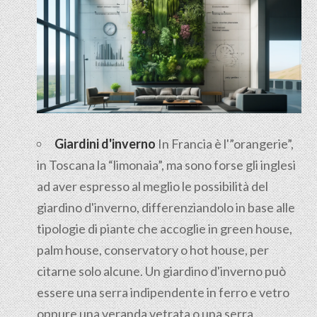
Giardini d'inverno
In Francia è l'”orangerie”,
in Toscana la “limonaia”, ma sono forse gli inglesi
ad aver espresso al meglio le possibilità del
giardino d'inverno, differenziandolo in base alle
tipologie di piante che accoglie in green house,
palm house, conservatory o hot house, per
citarne solo alcune. Un giardino d'inverno può
essere una serra indipendente in ferro e vetro
oppure una veranda vetrata o una serra