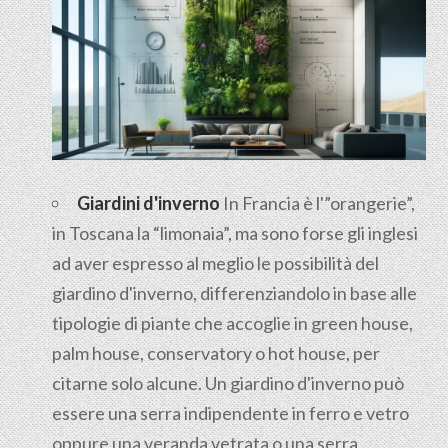
Giardini d'inverno
In Francia è l'”orangerie”,
in Toscana la “limonaia”, ma sono forse gli inglesi
ad aver espresso al meglio le possibilità del
giardino d'inverno, differenziandolo in base alle
tipologie di piante che accoglie in green house,
palm house, conservatory o hot house, per
citarne solo alcune. Un giardino d'inverno può
essere una serra indipendente in ferro e vetro
oppure una veranda vetrata o una serra