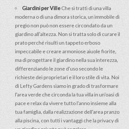
Giardini per Ville
Che si tratti di una villa
moderna o di una dimora storica, un immobile di
pregio non può non essere circondato da un
giardino all'altezza. Non si tratta solo di curare il
prato perché risulti un tappeto erboso
impeccabile e creare armoniose aiuole fiorite,
ma di progettare il giardino nella sua interezza,
differenziando le zone d'uso secondo le
richieste dei proprietari e il loro stile di vita. Noi
di Lefty Gardens siamo in grado di trasformare
l'area verde che circonda la tua villa in un'oasi di
pace e relax da vivere tutto l'anno insieme alla
tua famiglia, dalla realizzazione dell'area pranzo
alla piscina, con tutti i vantaggi che la privacy di
un giardino privato può regalare.