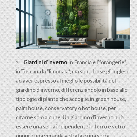
Giardini d'inverno
In Francia è l'”orangerie”,
in Toscana la “limonaia”, ma sono forse gli inglesi
ad aver espresso al meglio le possibilità del
giardino d'inverno, differenziandolo in base alle
tipologie di piante che accoglie in green house,
palm house, conservatory o hot house, per
citarne solo alcune. Un giardino d'inverno può
essere una serra indipendente in ferro e vetro
oppure una veranda vetrata o una serra