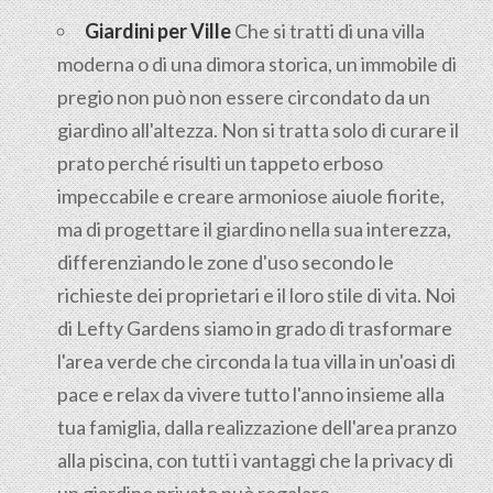
Giardini per Ville
Che si tratti di una villa
moderna o di una dimora storica, un immobile di
pregio non può non essere circondato da un
giardino all'altezza. Non si tratta solo di curare il
prato perché risulti un tappeto erboso
impeccabile e creare armoniose aiuole fiorite,
ma di progettare il giardino nella sua interezza,
differenziando le zone d'uso secondo le
richieste dei proprietari e il loro stile di vita. Noi
di Lefty Gardens siamo in grado di trasformare
l'area verde che circonda la tua villa in un'oasi di
pace e relax da vivere tutto l'anno insieme alla
tua famiglia, dalla realizzazione dell'area pranzo
alla piscina, con tutti i vantaggi che la privacy di
un giardino privato può regalare.