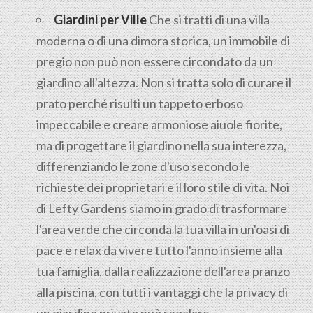
Giardini per Ville
Che si tratti di una villa
moderna o di una dimora storica, un immobile di
pregio non può non essere circondato da un
giardino all'altezza. Non si tratta solo di curare il
prato perché risulti un tappeto erboso
impeccabile e creare armoniose aiuole fiorite,
ma di progettare il giardino nella sua interezza,
differenziando le zone d'uso secondo le
richieste dei proprietari e il loro stile di vita. Noi
di Lefty Gardens siamo in grado di trasformare
l'area verde che circonda la tua villa in un'oasi di
pace e relax da vivere tutto l'anno insieme alla
tua famiglia, dalla realizzazione dell'area pranzo
alla piscina, con tutti i vantaggi che la privacy di
un giardino privato può regalare.