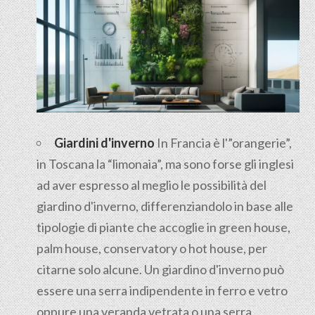
Giardini d'inverno
In Francia è l'”orangerie”,
in Toscana la “limonaia”, ma sono forse gli inglesi
ad aver espresso al meglio le possibilità del
giardino d'inverno, differenziandolo in base alle
tipologie di piante che accoglie in green house,
palm house, conservatory o hot house, per
citarne solo alcune. Un giardino d'inverno può
essere una serra indipendente in ferro e vetro
oppure una veranda vetrata o una serra