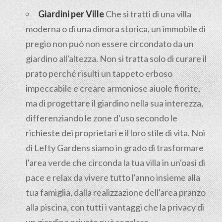
Giardini per Ville
Che si tratti di una villa
moderna o di una dimora storica, un immobile di
pregio non può non essere circondato da un
giardino all'altezza. Non si tratta solo di curare il
prato perché risulti un tappeto erboso
impeccabile e creare armoniose aiuole fiorite,
ma di progettare il giardino nella sua interezza,
differenziando le zone d'uso secondo le
richieste dei proprietari e il loro stile di vita. Noi
di Lefty Gardens siamo in grado di trasformare
l'area verde che circonda la tua villa in un'oasi di
pace e relax da vivere tutto l'anno insieme alla
tua famiglia, dalla realizzazione dell'area pranzo
alla piscina, con tutti i vantaggi che la privacy di
un giardino privato può regalare.