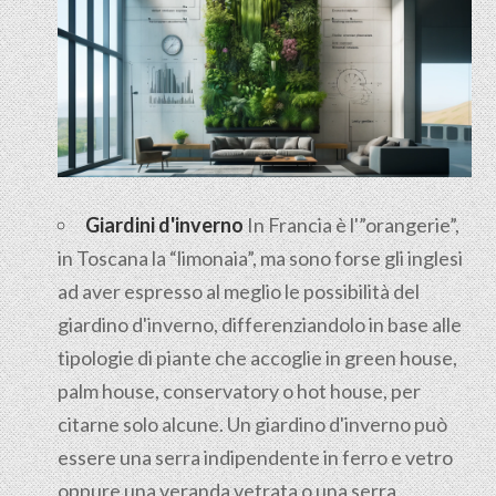
Giardini d'inverno
In Francia è l'”orangerie”,
in Toscana la “limonaia”, ma sono forse gli inglesi
ad aver espresso al meglio le possibilità del
giardino d'inverno, differenziandolo in base alle
tipologie di piante che accoglie in green house,
palm house, conservatory o hot house, per
citarne solo alcune. Un giardino d'inverno può
essere una serra indipendente in ferro e vetro
oppure una veranda vetrata o una serra