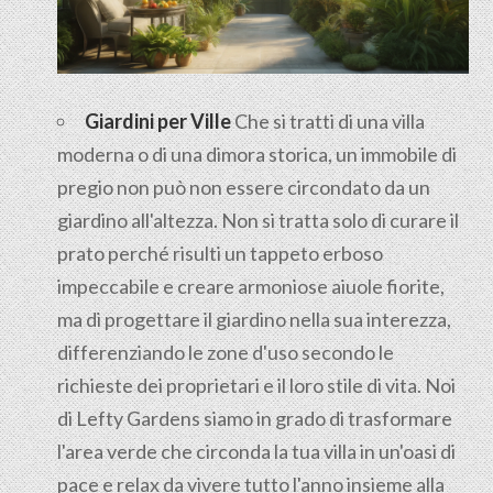
Giardini per Ville
Che si tratti di una villa
moderna o di una dimora storica, un immobile di
pregio non può non essere circondato da un
giardino all'altezza. Non si tratta solo di curare il
prato perché risulti un tappeto erboso
impeccabile e creare armoniose aiuole fiorite,
ma di progettare il giardino nella sua interezza,
differenziando le zone d'uso secondo le
richieste dei proprietari e il loro stile di vita. Noi
di Lefty Gardens siamo in grado di trasformare
l'area verde che circonda la tua villa in un'oasi di
pace e relax da vivere tutto l'anno insieme alla