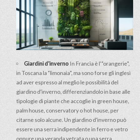
Giardini d'inverno
In Francia è l'”orangerie”,
in Toscana la “limonaia”, ma sono forse gli inglesi
ad aver espresso al meglio le possibilità del
giardino d'inverno, differenziandolo in base alle
tipologie di piante che accoglie in green house,
palm house, conservatory o hot house, per
citarne solo alcune. Un giardino d'inverno può
essere una serra indipendente in ferro e vetro
oppure una veranda vetrata o una serra