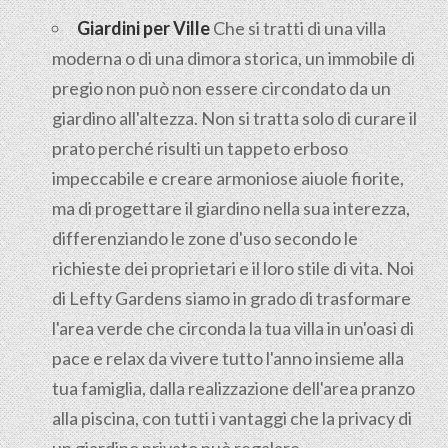
Giardini per Ville
Che si tratti di una villa
moderna o di una dimora storica, un immobile di
pregio non può non essere circondato da un
giardino all'altezza. Non si tratta solo di curare il
prato perché risulti un tappeto erboso
impeccabile e creare armoniose aiuole fiorite,
ma di progettare il giardino nella sua interezza,
differenziando le zone d'uso secondo le
richieste dei proprietari e il loro stile di vita. Noi
di Lefty Gardens siamo in grado di trasformare
l'area verde che circonda la tua villa in un'oasi di
pace e relax da vivere tutto l'anno insieme alla
tua famiglia, dalla realizzazione dell'area pranzo
alla piscina, con tutti i vantaggi che la privacy di
un giardino privato può regalare.