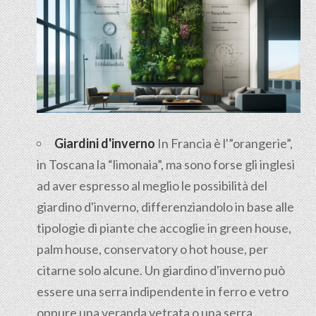
Giardini d'inverno
In Francia è l'”orangerie”,
in Toscana la “limonaia”, ma sono forse gli inglesi
ad aver espresso al meglio le possibilità del
giardino d'inverno, differenziandolo in base alle
tipologie di piante che accoglie in green house,
palm house, conservatory o hot house, per
citarne solo alcune. Un giardino d'inverno può
essere una serra indipendente in ferro e vetro
oppure una veranda vetrata o una serra