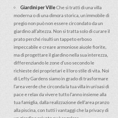
Giardini per Ville
Che si tratti di una villa
moderna o di una dimora storica, un immobile di
pregio non può non essere circondato da un
giardino all'altezza. Non si tratta solo di curare il
prato perché risulti un tappeto erboso
impeccabile e creare armoniose aiuole fiorite,
ma di progettare il giardino nella sua interezza,
differenziando le zone d'uso secondo le
richieste dei proprietari e il loro stile di vita. Noi
di Lefty Gardens siamo in grado di trasformare
l'area verde che circonda la tua villa in un'oasi di
pace e relax da vivere tutto l'anno insieme alla
tua famiglia, dalla realizzazione dell'area pranzo
alla piscina, con tutti i vantaggi che la privacy di
un giardino privato può regalare.