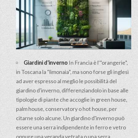
Giardini d'inverno
In Francia è l'”orangerie”,
in Toscana la “limonaia”, ma sono forse gli inglesi
ad aver espresso al meglio le possibilità del
giardino d'inverno, differenziandolo in base alle
tipologie di piante che accoglie in green house,
palm house, conservatory o hot house, per
citarne solo alcune. Un giardino d'inverno può
essere una serra indipendente in ferro e vetro
oppure una veranda vetrata o una serra