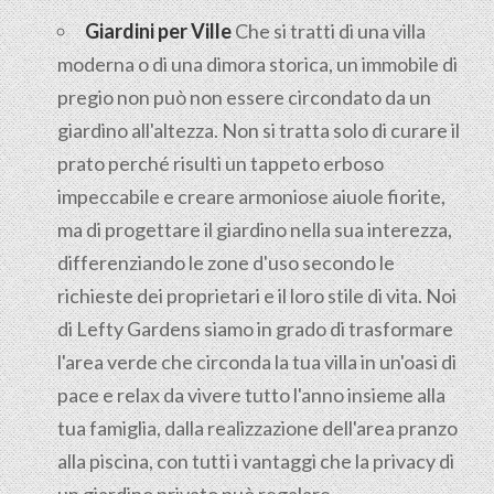
Giardini per Ville
Che si tratti di una villa
moderna o di una dimora storica, un immobile di
pregio non può non essere circondato da un
giardino all'altezza. Non si tratta solo di curare il
prato perché risulti un tappeto erboso
impeccabile e creare armoniose aiuole fiorite,
ma di progettare il giardino nella sua interezza,
differenziando le zone d'uso secondo le
richieste dei proprietari e il loro stile di vita. Noi
di Lefty Gardens siamo in grado di trasformare
l'area verde che circonda la tua villa in un'oasi di
pace e relax da vivere tutto l'anno insieme alla
tua famiglia, dalla realizzazione dell'area pranzo
alla piscina, con tutti i vantaggi che la privacy di
un giardino privato può regalare.