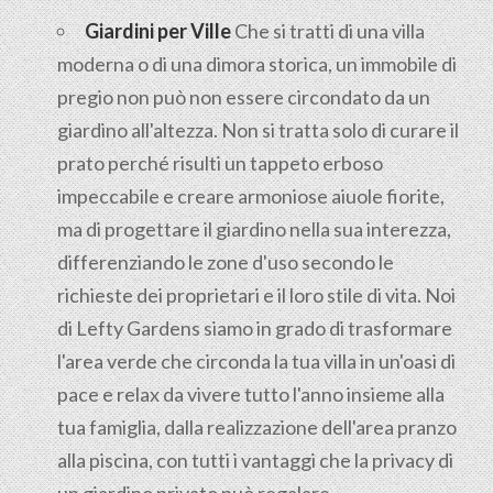
Giardini per Ville
Che si tratti di una villa
moderna o di una dimora storica, un immobile di
pregio non può non essere circondato da un
giardino all'altezza. Non si tratta solo di curare il
prato perché risulti un tappeto erboso
impeccabile e creare armoniose aiuole fiorite,
ma di progettare il giardino nella sua interezza,
differenziando le zone d'uso secondo le
richieste dei proprietari e il loro stile di vita. Noi
di Lefty Gardens siamo in grado di trasformare
l'area verde che circonda la tua villa in un'oasi di
pace e relax da vivere tutto l'anno insieme alla
tua famiglia, dalla realizzazione dell'area pranzo
alla piscina, con tutti i vantaggi che la privacy di
un giardino privato può regalare.