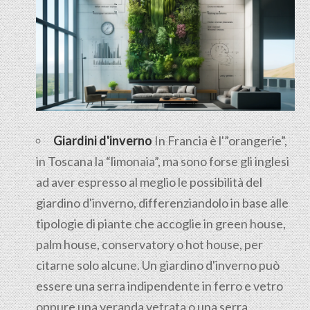
Giardini d'inverno
In Francia è l'”orangerie”,
in Toscana la “limonaia”, ma sono forse gli inglesi
ad aver espresso al meglio le possibilità del
giardino d'inverno, differenziandolo in base alle
tipologie di piante che accoglie in green house,
palm house, conservatory o hot house, per
citarne solo alcune. Un giardino d'inverno può
essere una serra indipendente in ferro e vetro
oppure una veranda vetrata o una serra