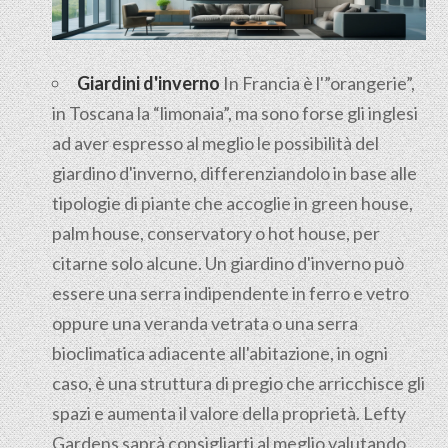
Giardini d'inverno
In Francia è l'”orangerie”,
in Toscana la “limonaia”, ma sono forse gli inglesi
ad aver espresso al meglio le possibilità del
giardino d'inverno, differenziandolo in base alle
tipologie di piante che accoglie in green house,
palm house, conservatory o hot house, per
citarne solo alcune. Un giardino d'inverno può
essere una serra indipendente in ferro e vetro
oppure una veranda vetrata o una serra
bioclimatica adiacente all'abitazione, in ogni
caso, è una struttura di pregio che arricchisce gli
spazi e aumenta il valore della proprietà. Lefty
Gardens saprà consigliarti al meglio valutando