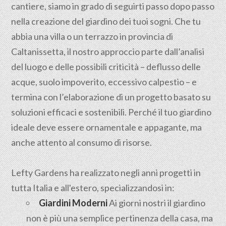
cantiere, siamo in grado di seguirti passo dopo passo
nella creazione del giardino dei tuoi sogni. Che tu
abbia una villa o un terrazzo in provincia di
Caltanissetta, il nostro approccio parte dall’analisi
del luogo e delle possibili criticità – deflusso delle
acque, suolo impoverito, eccessivo calpestio – e
termina con l’elaborazione di un progetto basato su
soluzioni efficaci e sostenibili. Perché il tuo giardino
ideale deve essere ornamentale e appagante, ma
anche attento al consumo di risorse.
Lefty Gardens ha realizzato negli anni progetti in
tutta Italia e all'estero, specializzandosi in:
Giardini Moderni
Ai giorni nostri il giardino
non è più una semplice pertinenza della casa, ma