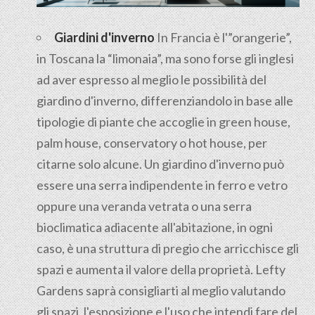
Giardini d'inverno
In Francia è l'”orangerie”,
in Toscana la “limonaia”, ma sono forse gli inglesi
ad aver espresso al meglio le possibilità del
giardino d'inverno, differenziandolo in base alle
tipologie di piante che accoglie in green house,
palm house, conservatory o hot house, per
citarne solo alcune. Un giardino d'inverno può
essere una serra indipendente in ferro e vetro
oppure una veranda vetrata o una serra
bioclimatica adiacente all'abitazione, in ogni
caso, è una struttura di pregio che arricchisce gli
spazi e aumenta il valore della proprietà. Lefty
Gardens saprà consigliarti al meglio valutando
gli spazi, l'esposizione e l'uso che intendi fare del