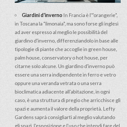
Giardini d'inverno
In Francia è l'”orangerie”,
in Toscana la “limonaia”, ma sono forse gli inglesi
ad aver espresso al meglio le possibilità del
giardino d'inverno, differenziandolo in base alle
tipologie di piante che accoglie in green house,
palm house, conservatory o hot house, per
citarne solo alcune. Un giardino d'inverno può
essere una serra indipendente in ferro e vetro
oppure una veranda vetrata o una serra
bioclimatica adiacente all'abitazione, in ogni
caso, è una struttura di pregio che arricchisce gli
spazi e aumenta il valore della proprietà. Lefty
Gardens saprà consigliarti al meglio valutando
gli spazi, l'esposizione e l'uso che intendi fare del