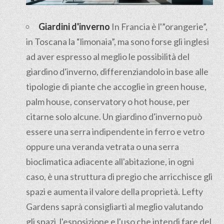
Giardini d'inverno
In Francia è l'”orangerie”,
in Toscana la “limonaia”, ma sono forse gli inglesi
ad aver espresso al meglio le possibilità del
giardino d'inverno, differenziandolo in base alle
tipologie di piante che accoglie in green house,
palm house, conservatory o hot house, per
citarne solo alcune. Un giardino d'inverno può
essere una serra indipendente in ferro e vetro
oppure una veranda vetrata o una serra
bioclimatica adiacente all'abitazione, in ogni
caso, è una struttura di pregio che arricchisce gli
spazi e aumenta il valore della proprietà. Lefty
Gardens saprà consigliarti al meglio valutando
gli spazi, l'esposizione e l'uso che intendi fare del