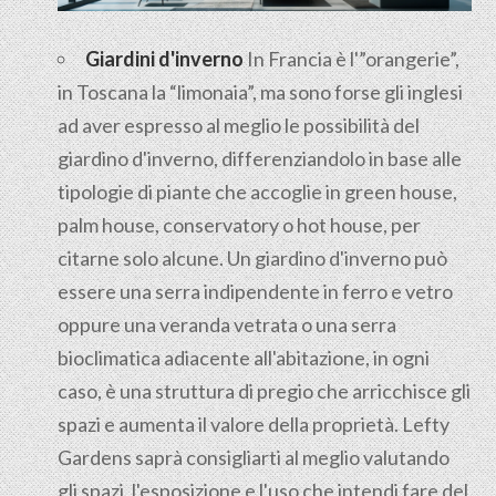
Giardini d'inverno
In Francia è l'”orangerie”,
in Toscana la “limonaia”, ma sono forse gli inglesi
ad aver espresso al meglio le possibilità del
giardino d'inverno, differenziandolo in base alle
tipologie di piante che accoglie in green house,
palm house, conservatory o hot house, per
citarne solo alcune. Un giardino d'inverno può
essere una serra indipendente in ferro e vetro
oppure una veranda vetrata o una serra
bioclimatica adiacente all'abitazione, in ogni
caso, è una struttura di pregio che arricchisce gli
spazi e aumenta il valore della proprietà. Lefty
Gardens saprà consigliarti al meglio valutando
gli spazi, l'esposizione e l'uso che intendi fare del