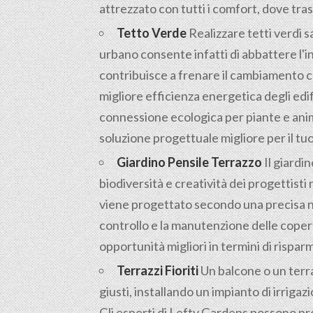
attrezzato con tutti i comfort, dove tras
Tetto Verde
Realizzare tetti verdi s
urbano consente infatti di abbattere l'
contribuisce a frenare il cambiamento c
migliore efficienza energetica degli edif
connessione ecologica per piante e anima
soluzione progettuale migliore per il tuo i
Giardino Pensile Terrazzo
Il giardin
biodiversità e creatività dei progettisti 
viene progettato secondo una precisa nor
controllo e la manutenzione delle coper
opportunità migliori in termini di rispar
Terrazzi Fioriti
Un balcone o un terrazz
giusti, installando un impianto di irrig
Gli esperti di Lefty Gardens possono pr