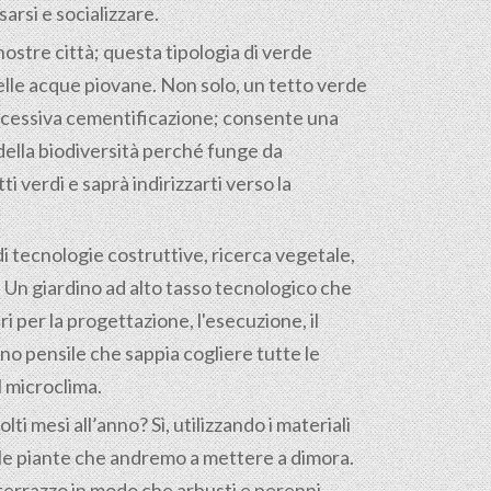
arsi e socializzare.
nostre città; questa tipologia di verde
elle acque piovane. Non solo, un tetto verde
’eccessiva cementificazione; consente una
 della biodiversità perché funge da
 verdi e saprà indirizzarti verso la
i di tecnologie costruttive, ricerca vegetale,
tà. Un giardino ad alto tasso tecnologico che
 per la progettazione, l'esecuzione, il
o pensile che sappia cogliere tutte le
l microclima.
ti mesi all’anno? Sì, utilizzando i materiali
e le piante che andremo a mettere a dimora.
terrazzo in modo che arbusti e perenni