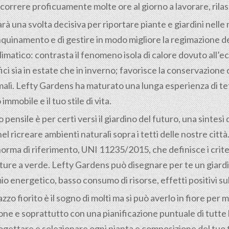
correre proficuamente molte ore al giorno a lavorare, rilass
arà una svolta decisiva per riportare piante e giardini nelle 
inquinamento e di gestire in modo migliore la regimazione d
limatico: contrasta il fenomeno isola di calore dovuto all
ici sia in estate che in inverno; favorisce la conservazione
li. Lefty Gardens ha maturato una lunga esperienza di tetti
mmobile e il tuo stile di vita.
o pensile è per certi versi il giardino del futuro, una sintes
nel ricreare ambienti naturali sopra i tetti delle nostre cit
ma di riferimento, UNI 11235/2015, che definisce i criteri
ture a verde. Lefty Gardens può disegnare per te un giardin
mio energetico, basso consumo di risorse, effetti positivi su
o fiorito è il sogno di molti ma si può averlo in fiore per mol
azione e soprattutto con una pianificazione puntuale di tutt
ogettare e selezionare ogni pianta e composizione del tuo 