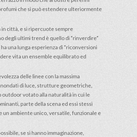
 e profumi che si può estendere ulteriormente
 in città, e si ripercuote sempre
 degli ultimi trend è quello di “rinverdire”
s ha una lunga esperienza di “riconversioni
ndere vita un ensemble equilibrato ed
evolezza delle linee con la massima
 inondati di luce, strutture geometriche,
outdoor votato alla naturalità in cui le
inanti, parte della scena ed essi stessi
 un ambiente unico, versatile, funzionale e
ossibile, se si hanno immaginazione,