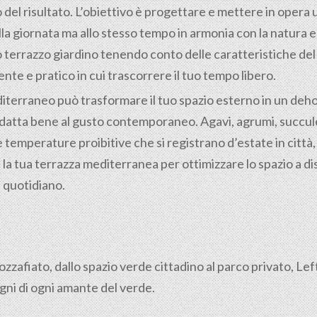
el risultato. L’obiettivo è progettare e mettere in opera
a giornata ma allo stesso tempo in armonia con la natura e c
 terrazzo giardino tenendo conto delle caratteristiche del t
te e pratico in cui trascorrere il tuo tempo libero.
iterraneo può trasformare il tuo spazio esterno in un dehor
adatta bene al gusto contemporaneo. Agavi, agrumi, succule
 temperature proibitive che si registrano d’estate in città, in
la tua terrazza mediterranea per ottimizzare lo spazio a di
l quotidiano.
mozzafiato, dallo spazio verde cittadino al parco privato, Le
gni di ogni amante del verde.