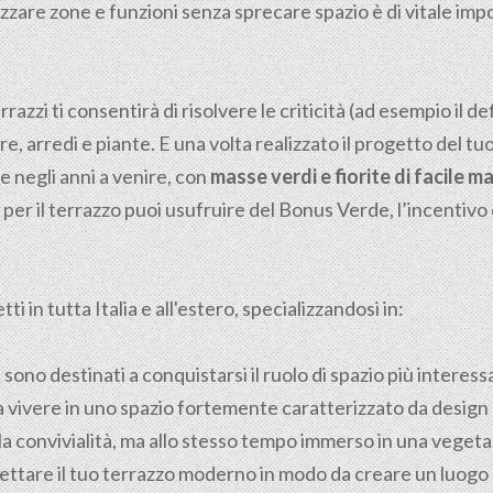
anizzare zone e funzioni senza sprecare spazio è di vitale imp
razzi ti consentirà di risolvere le criticità (ad esempio il de
ere, arredi e piante. E una volta realizzato il progetto del tuo
e negli anni a venire, con
masse verdi e fiorite di facile 
 per il terrazzo puoi usufruire del Bonus Verde, l’incentivo
i in tutta Italia e all'estero, specializzandosi in:
i sono destinati a conquistarsi il ruolo di spazio più interes
 vivere in uno spazio fortemente caratterizzato da design 
e la convivialità, ma allo stesso tempo immerso in una veget
tare il tuo terrazzo moderno in modo da creare un luogo p