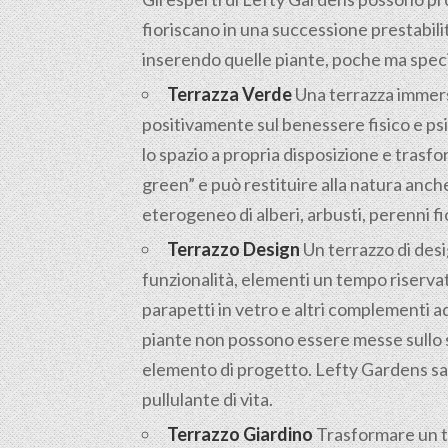
fioriscano in una successione prestabili
inserendo quelle piante, poche ma specia
Terrazza Verde
Una terrazza immersa 
positivamente sul benessere fisico e psic
lo spazio a propria disposizione e trasfo
green” e può restituire alla natura anc
eterogeneo di alberi, arbusti, perenni fi
Terrazzo Design
Un terrazzo di desi
funzionalità, elementi un tempo riservat
parapetti in vetro e altri complementi a
piante non possono essere messe sullo s
elemento di progetto. Lefty Gardens sap
pullulante di vita.
Terrazzo Giardino
Trasformare un te