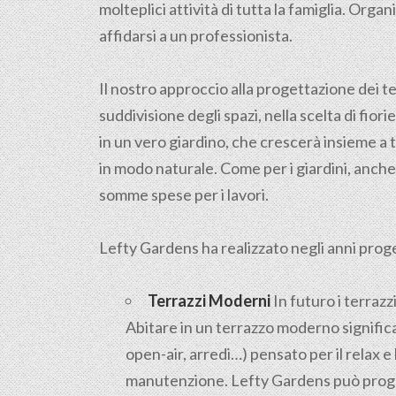
molteplici attività di tutta la famiglia. Org
affidarsi a un professionista.
Il nostro approccio alla progettazione dei ter
suddivisione degli spazi, nella scelta di fiori
in un vero giardino, che crescerà insieme a t
in modo naturale. Come per i giardini, anche
somme spese per i lavori.
Lefty Gardens ha realizzato negli anni progett
Terrazzi Moderni
In futuro i terrazz
Abitare in un terrazzo moderno significa
open-air, arredi…) pensato per il relax 
manutenzione. Lefty Gardens può proget