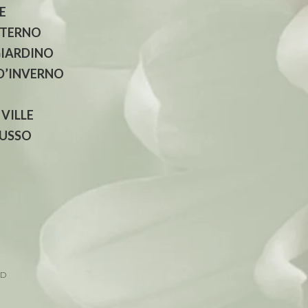
E
NTERNO
GIARDINO
 D’INVERNO
 VILLE
LUSSO
ED