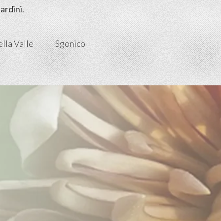
iardini
.
lla Valle
Sgonico