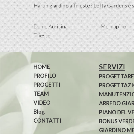
Hai un
giardino
a
Trieste
? Lefty Gardens è s
Duino Aurisina
Monrupino
Trieste
SERVIZI
HOME
PROFILO
PROGETTARE
PROGETTI
PROGETTAZIO
TEAM
MANUTENZIO
VIDEO
ARREDO GIA
Blog
PIANO DEL V
CONTATTI
BONUS VERDE
GIARDINO M