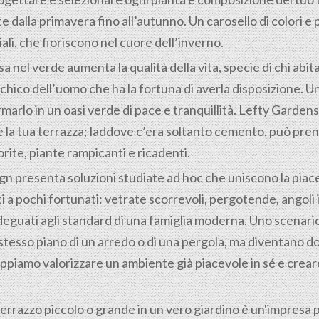
te dalla primavera fino all’autunno. Un carosello di colori
li, che fioriscono nel cuore dell’inverno.
nel verde aumenta la qualità della vita, specie di chi abita
hico dell’uomo che ha la fortuna di averla disposizione. Uno
rmarlo in un oasi verde di pace e tranquillità. Lefty Garden
he la tua terrazza; laddove c’era soltanto cemento, può pre
orite, piante rampicanti e ricadenti.
gn presenta soluzioni studiate ad hoc che uniscono la piac
i a pochi fortunati: vetrate scorrevoli, pergotende, angoli
deguati agli standard di una famiglia moderna. Uno scenario 
tesso piano di un arredo o di una pergola, ma diventano dom
piamo valorizzare un ambiente già piacevole in sé e creare
rrazzo piccolo o grande in un vero giardino è un'impresa p