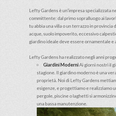
Lefty Gardens è un’impresa specializzata n
committente: dal primo sopralluogo ai lavori 
tu abbia una villa o un terrazzo in provincia d
acque, suolo impoverito, eccessivo calpestio 
giardino ideale deve essere ornamentale e 
Lefty Gardens ha realizzato negli anni progett
Giardini Moderni
Ai giorni nostri il
stagione. Il giardino moderno è una vera
proprietà. Noi di Lefty Gardens mettiamo
esigenze, e progettiamo e realizziamo un
pergole, piscine o laghetti si armonizz
una bassa manutenzione.