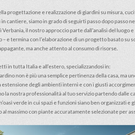
ella
progettazione
e realizzazione di giardini su misura, cuci
in cantiere, siamo in grado di seguirti passo dopo passo nel
i Verbania, il nostro approccio parte dall’analisi del luogo e d
– e termina con l’elaborazione di un progetto basato su solu
appagante, ma anche attento al consumo di risorse.
i in tutta Italia e all'estero, specializzandosi in:
 giardino non è più una semplice pertinenza della casa, ma un
 estensione degli ambienti interni e con i giusti accorgimen
 la nostra professionalità al tuo servizio partendo dalle ca
'oasi verde in cui spazi e funzioni siano ben organizzati e 
ino al massimo con piante accuratamente selezionate per as