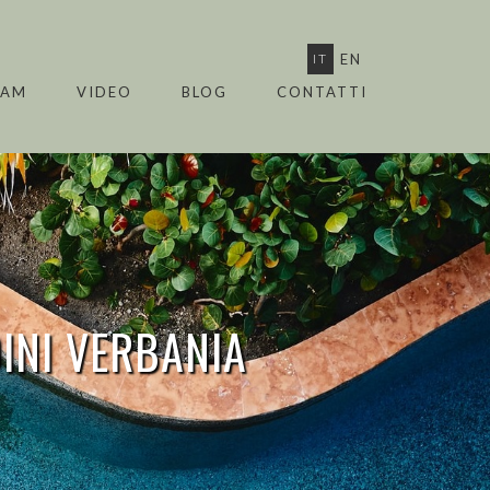
IT
EN
EAM
VIDEO
BLOG
CONTATTI
INI VERBANIA