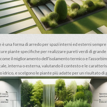
le è una forma di arredo per spazi interni ed esterni sempr
ure piante specifiche per realizzare pareti verdi di grande e
 come il miglioramento dell'isolamento termico e l'assorbime
le, interna o esterna, valutando il contesto e le caratteri
no idrico, e scelgono le piante più adatte per un risultato d