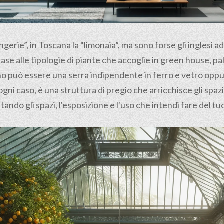
ngerie”, in Toscana la “limonaia”, ma sono forse gli inglesi a
base alle tipologie di piante che accoglie in green house, 
rno può essere una serra indipendente in ferro e vetro opp
ogni caso, è una struttura di pregio che arricchisce gli spaz
tando gli spazi, l'esposizione e l'uso che intendi fare del t