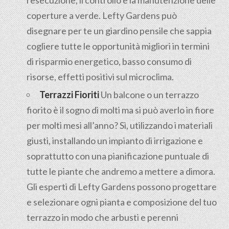
l'esecuzione, il controllo e la manutenzione delle
coperture a verde. Lefty Gardens può
disegnare per te un giardino pensile che sappia
cogliere tutte le opportunità migliori in termini
di risparmio energetico, basso consumo di
risorse, effetti positivi sul microclima.
Terrazzi Fioriti
Un balcone o un terrazzo
fiorito è il sogno di molti ma si può averlo in fiore
per molti mesi all’anno? Sì, utilizzando i materiali
giusti, installando un impianto di irrigazione e
soprattutto con una pianificazione puntuale di
tutte le piante che andremo a mettere a dimora.
Gli esperti di Lefty Gardens possono progettare
e selezionare ogni pianta e composizione del tuo
terrazzo in modo che arbusti e perenni