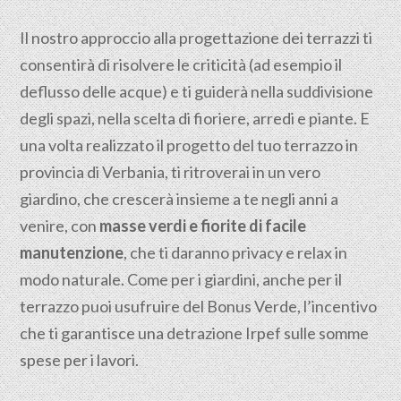
Il nostro approccio alla progettazione dei terrazzi ti
consentirà di risolvere le criticità (ad esempio il
deflusso delle acque) e ti guiderà nella suddivisione
degli spazi, nella scelta di fioriere, arredi e piante. E
una volta realizzato il progetto del tuo terrazzo in
provincia di Verbania, ti ritroverai in un vero
giardino, che crescerà insieme a te negli anni a
venire, con
masse verdi e fiorite di facile
manutenzione
, che ti daranno privacy e relax in
modo naturale. Come per i giardini, anche per il
terrazzo puoi usufruire del Bonus Verde, l’incentivo
che ti garantisce una detrazione Irpef sulle somme
spese per i lavori.