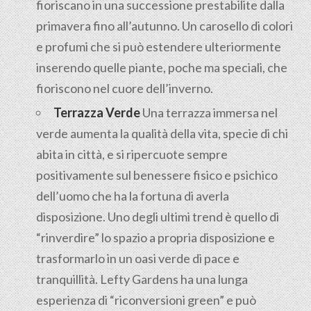
fioriscano in una successione prestabilite dalla
primavera fino all’autunno. Un carosello di colori
e profumi che si può estendere ulteriormente
inserendo quelle piante, poche ma speciali, che
fioriscono nel cuore dell’inverno.
Terrazza Verde
Una terrazza immersa nel
verde aumenta la qualità della vita, specie di chi
abita in città, e si ripercuote sempre
positivamente sul benessere fisico e psichico
dell’uomo che ha la fortuna di averla
disposizione. Uno degli ultimi trend è quello di
“rinverdire” lo spazio a propria disposizione e
trasformarlo in un oasi verde di pace e
tranquillità. Lefty Gardens ha una lunga
esperienza di “riconversioni green” e può