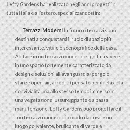
Lefty Gardens ha realizzato negli anni progetti in
tutta Italia e all'estero, specializzandosi in:
Terrazzi Moderni
In futuro i terrazzi sono
destinati a conquistarsi il ruolo di spazio più
interessante, vitale e scenografico della casa.
Abitare in un terrazzo moderno significa vivere
in uno spazio fortemente caratterizzato da
design e soluzioni all’avanguardia (pergole,
stanze open-air, arredi…) pensato per il relax e la
convivialità, ma allo stesso tempo immerso in
una vegetazione lussureggiante e a bassa
manutenzione. Lefty Gardens può progettare il
tuo terrazzo moderno in modo da creare un
luogo polivalente, brulicante di verde e