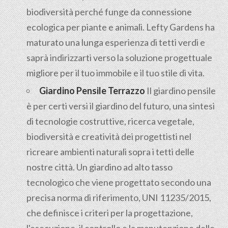
biodiversità perché funge da connessione
ecologica per piante e animali. Lefty Gardens ha
maturato una lunga esperienza di tetti verdi e
saprà indirizzarti verso la soluzione progettuale
migliore per il tuo immobile e il tuo stile di vita.
Giardino Pensile Terrazzo
Il giardino pensile
è per certi versi il giardino del futuro, una sintesi
di tecnologie costruttive, ricerca vegetale,
biodiversità e creatività dei progettisti nel
ricreare ambienti naturali sopra i tetti delle
nostre città. Un giardino ad alto tasso
tecnologico che viene progettato secondo una
precisa norma di riferimento, UNI 11235/2015,
che definisce i criteri per la progettazione,