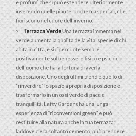
e profumi che si può estendere ulteriormente
inserendo quelle piante, poche ma speciali, che
fioriscono nel cuore dell’inverno.
Terrazza Verde
Una terrazza immersa nel
verde aumenta la qualità della vita, specie di chi
abita in città, e si ripercuote sempre
positivamente sul benessere fisico e psichico
dell’uomo che ha la fortuna di averla
disposizione. Uno degli ultimi trend è quello di
“rinverdire” lo spazio a propria disposizione e
trasformarlo in un oasi verde di pace e
tranquillità. Lefty Gardens ha una lunga
esperienza di “riconversioni green” e può
restituire alla natura anche la tua terrazza;
laddove c’era soltanto cemento, può prendere