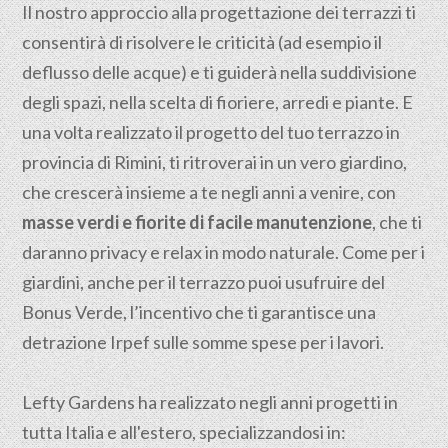
Il nostro approccio alla progettazione dei terrazzi ti
consentirà di risolvere le criticità (ad esempio il
deflusso delle acque) e ti guiderà nella suddivisione
degli spazi, nella scelta di fioriere, arredi e piante. E
una volta realizzato il progetto del tuo terrazzo in
provincia di Rimini, ti ritroverai in un vero giardino,
che crescerà insieme a te negli anni a venire, con
masse verdi e fiorite di facile manutenzione
, che ti
daranno privacy e relax in modo naturale. Come per i
giardini, anche per il terrazzo puoi usufruire del
Bonus Verde, l’incentivo che ti garantisce una
detrazione Irpef sulle somme spese per i lavori.
Lefty Gardens ha realizzato negli anni progetti in
tutta Italia e all'estero, specializzandosi in: