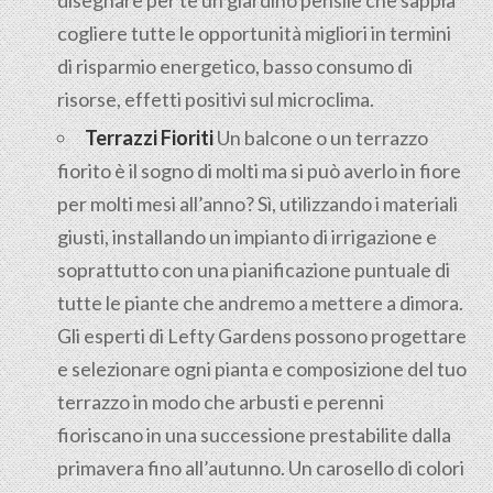
disegnare per te un giardino pensile che sappia
cogliere tutte le opportunità migliori in termini
di risparmio energetico, basso consumo di
risorse, effetti positivi sul microclima.
Terrazzi Fioriti
Un balcone o un terrazzo
fiorito è il sogno di molti ma si può averlo in fiore
per molti mesi all’anno? Sì, utilizzando i materiali
giusti, installando un impianto di irrigazione e
soprattutto con una pianificazione puntuale di
tutte le piante che andremo a mettere a dimora.
Gli esperti di Lefty Gardens possono progettare
e selezionare ogni pianta e composizione del tuo
terrazzo in modo che arbusti e perenni
fioriscano in una successione prestabilite dalla
primavera fino all’autunno. Un carosello di colori