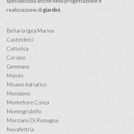
specializzata anche nella progettazione e
realizzazione di
giardini
.
Bellaria Igea Marina
Casteldelci
Cattolica
Coriano
Gemmano
Maiolo
Misano Adriatico
Mondaino
Montefiore Conca
Montegridolfo
Morciano Di Romagna
Novafeltria