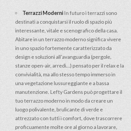
Terrazzi Moderni
In futuro i terrazzi sono
destinati a conquistarsi il ruolo di spazio più
interessante, vitale e scenografico della casa.
Abitare in un terrazzo moderno significa vivere
in uno spazio fortemente caratterizzato da
design e soluzioni all’avanguardia (pergole,
stanze open-air, arredi…) pensato per il relax e la
convivialità, ma allo stesso tempo immerso in
una vegetazione lussureggiante e a bassa
manutenzione. Lefty Gardens può progettare il
tuo terrazzo moderno in modo da creare un
luogo polivalente, brulicante di verde e
attrezzato con tutti i comfort, dove trascorrere
proficuamente molte ore al giorno a lavorare,