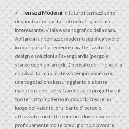
Terrazzi Moderni
In futuro i terrazzi sono
destinati a conquistarsi il ruolo di spazio più
interessante, vitale e scenografico della casa.
Abitare in un terrazzo moderno significa vivere
in uno spazio fortemente caratterizzato da
design e soluzioni all’avanguardia (pergole,
stanze open-air, arredi…) pensato per il relax e la
convivialità, ma allo stesso tempo immerso in
una vegetazione lussureggiante e a bassa
manutenzione. Lefty Gardens può progettare il
tuo terrazzo moderno in modo da creare un
luogo polivalente, brulicante di verde e
attrezzato con tutti i comfort, dove trascorrere
proficuamente molte ore al giorno a lavorare,