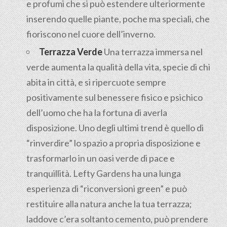
e profumi che si può estendere ulteriormente
inserendo quelle piante, poche ma speciali, che
fioriscono nel cuore dell’inverno.
Terrazza Verde
Una terrazza immersa nel
verde aumenta la qualità della vita, specie di chi
abita in città, e si ripercuote sempre
positivamente sul benessere fisico e psichico
dell’uomo che ha la fortuna di averla
disposizione. Uno degli ultimi trend è quello di
“rinverdire” lo spazio a propria disposizione e
trasformarlo in un oasi verde di pace e
tranquillità. Lefty Gardens ha una lunga
esperienza di “riconversioni green” e può
restituire alla natura anche la tua terrazza;
laddove c’era soltanto cemento, può prendere