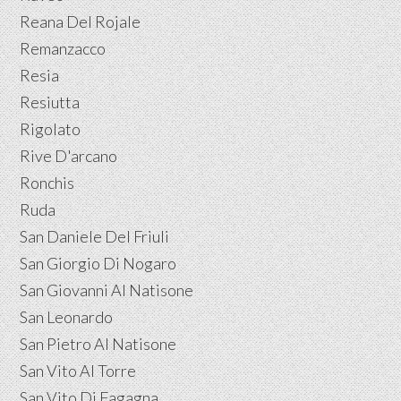
Reana Del Rojale
Remanzacco
Resia
Resiutta
Rigolato
Rive D'arcano
Ronchis
Ruda
San Daniele Del Friuli
San Giorgio Di Nogaro
San Giovanni Al Natisone
San Leonardo
San Pietro Al Natisone
San Vito Al Torre
San Vito Di Fagagna