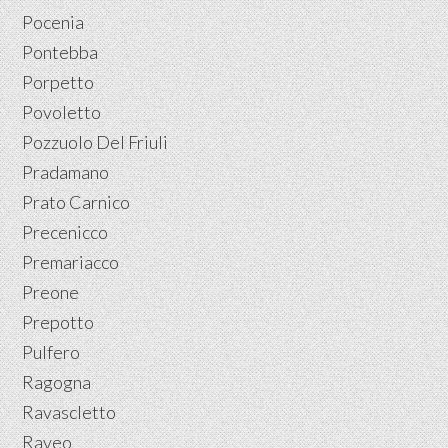
Pocenia
Pontebba
Porpetto
Povoletto
Pozzuolo Del Friuli
Pradamano
Prato Carnico
Precenicco
Premariacco
Preone
Prepotto
Pulfero
Ragogna
Ravascletto
Raveo