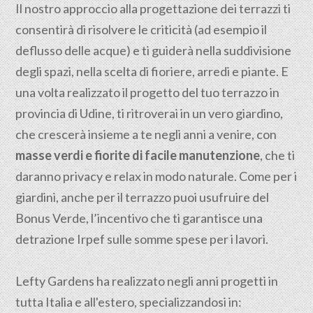
Il nostro approccio alla progettazione dei terrazzi ti
consentirà di risolvere le criticità (ad esempio il
deflusso delle acque) e ti guiderà nella suddivisione
degli spazi, nella scelta di fioriere, arredi e piante. E
una volta realizzato il progetto del tuo terrazzo in
provincia di Udine, ti ritroverai in un vero giardino,
che crescerà insieme a te negli anni a venire, con
masse verdi e fiorite di facile manutenzione
, che ti
daranno privacy e relax in modo naturale. Come per i
giardini, anche per il terrazzo puoi usufruire del
Bonus Verde, l’incentivo che ti garantisce una
detrazione Irpef sulle somme spese per i lavori.
Lefty Gardens ha realizzato negli anni progetti in
tutta Italia e all'estero, specializzandosi in: