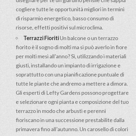
disegnare per te un giardino pensile che sappia
cogliere tutte le opportunità migliori in termini
di risparmio energetico, basso consumo di
risorse, effetti positivi sul microclima.
Terrazzi Fioriti
Un balcone o un terrazzo
fiorito è il sogno di molti ma si può averlo in fiore
per molti mesi all’anno? Sì, utilizzando i materiali
giusti, installando un impianto di irrigazione e
soprattutto con una pianificazione puntuale di
tutte le piante che andremo a mettere a dimora.
Gli esperti di Lefty Gardens possono progettare
e selezionare ogni pianta e composizione del tuo
terrazzo in modo che arbusti e perenni
fioriscano in una successione prestabilite dalla
primavera fino all’autunno. Un carosello di colori