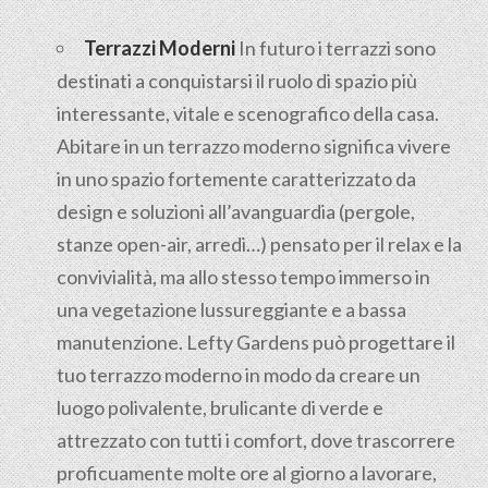
Terrazzi Moderni
In futuro i terrazzi sono
destinati a conquistarsi il ruolo di spazio più
interessante, vitale e scenografico della casa.
Abitare in un terrazzo moderno significa vivere
in uno spazio fortemente caratterizzato da
design e soluzioni all’avanguardia (pergole,
stanze open-air, arredi…) pensato per il relax e la
convivialità, ma allo stesso tempo immerso in
una vegetazione lussureggiante e a bassa
manutenzione. Lefty Gardens può progettare il
tuo terrazzo moderno in modo da creare un
luogo polivalente, brulicante di verde e
attrezzato con tutti i comfort, dove trascorrere
proficuamente molte ore al giorno a lavorare,