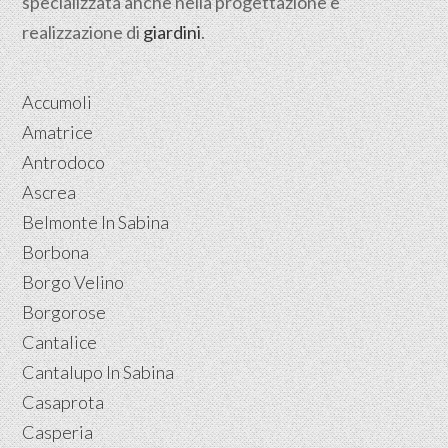
specializzata anche nella progettazione e
realizzazione di
giardini
.
Accumoli
Amatrice
Antrodoco
Ascrea
Belmonte In Sabina
Borbona
Borgo Velino
Borgorose
Cantalice
Cantalupo In Sabina
Casaprota
Casperia