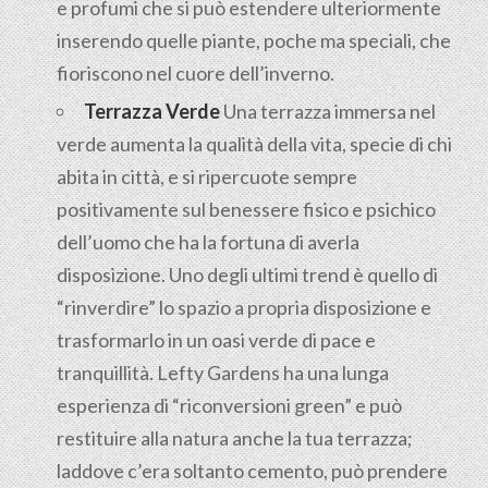
e profumi che si può estendere ulteriormente
inserendo quelle piante, poche ma speciali, che
fioriscono nel cuore dell’inverno.
Terrazza Verde
Una terrazza immersa nel
verde aumenta la qualità della vita, specie di chi
abita in città, e si ripercuote sempre
positivamente sul benessere fisico e psichico
dell’uomo che ha la fortuna di averla
disposizione. Uno degli ultimi trend è quello di
“rinverdire” lo spazio a propria disposizione e
trasformarlo in un oasi verde di pace e
tranquillità. Lefty Gardens ha una lunga
esperienza di “riconversioni green” e può
restituire alla natura anche la tua terrazza;
laddove c’era soltanto cemento, può prendere