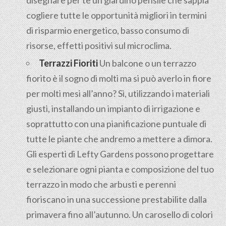
disegnare per te un giardino pensile che sappia
cogliere tutte le opportunità migliori in termini
di risparmio energetico, basso consumo di
risorse, effetti positivi sul microclima.
Terrazzi Fioriti
Un balcone o un terrazzo
fiorito è il sogno di molti ma si può averlo in fiore
per molti mesi all’anno? Sì, utilizzando i materiali
giusti, installando un impianto di irrigazione e
soprattutto con una pianificazione puntuale di
tutte le piante che andremo a mettere a dimora.
Gli esperti di Lefty Gardens possono progettare
e selezionare ogni pianta e composizione del tuo
terrazzo in modo che arbusti e perenni
fioriscano in una successione prestabilite dalla
primavera fino all’autunno. Un carosello di colori