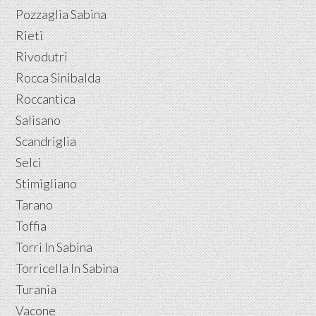
Pozzaglia Sabina
Rieti
Rivodutri
Rocca Sinibalda
Roccantica
Salisano
Scandriglia
Selci
Stimigliano
Tarano
Toffia
Torri In Sabina
Torricella In Sabina
Turania
Vacone