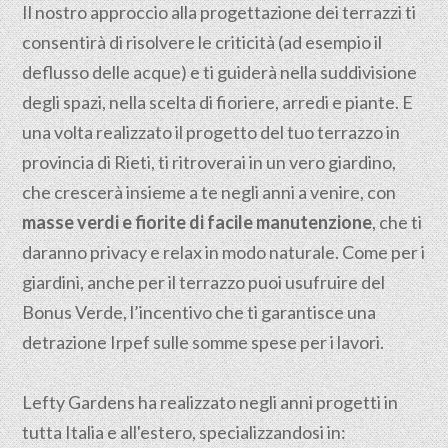
Il nostro approccio alla progettazione dei terrazzi ti
consentirà di risolvere le criticità (ad esempio il
deflusso delle acque) e ti guiderà nella suddivisione
degli spazi, nella scelta di fioriere, arredi e piante. E
una volta realizzato il progetto del tuo terrazzo in
provincia di Rieti, ti ritroverai in un vero giardino,
che crescerà insieme a te negli anni a venire, con
masse verdi e fiorite di facile manutenzione
, che ti
daranno privacy e relax in modo naturale. Come per i
giardini, anche per il terrazzo puoi usufruire del
Bonus Verde, l’incentivo che ti garantisce una
detrazione Irpef sulle somme spese per i lavori.
Lefty Gardens ha realizzato negli anni progetti in
tutta Italia e all'estero, specializzandosi in: