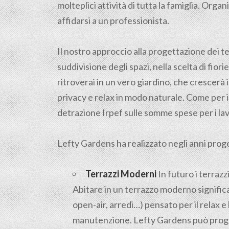
molteplici attività di tutta la famiglia. Org
affidarsi a un professionista.
Il nostro approccio alla progettazione dei ter
suddivisione degli spazi, nella scelta di fiori
ritroverai in un vero giardino, che crescerà 
privacy e relax in modo naturale. Come per i 
detrazione Irpef sulle somme spese per i lav
Lefty Gardens ha realizzato negli anni progett
Terrazzi Moderni
In futuro i terrazz
Abitare in un terrazzo moderno significa
open-air, arredi…) pensato per il relax 
manutenzione. Lefty Gardens può proget