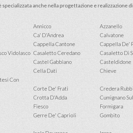
specializzata anche nella progettazione e realizzazione d
Annicco
Azzanello
Ca' D'Andrea
Calvatone
Cappella Cantone
Cappella De' 
co Vidolasco
Casaletto Ceredano
Casaletto Di 
Castel Gabbiano
Casteldidone
i
Cella Dati
Chieve
tesi Con
Corte De' Frati
Credera Rubb
Crotta D'Adda
Cumignano Sul
Fiesco
Formigara
Gerre De' Caprioli
Gombito