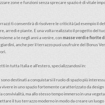
anizzare zone e funzioni senza sprecare spazio è di vitale imp
razzi ti consentirà di risolvere le criticità (ad esempio il de
ere, arredi e piante. E una volta realizzato il progetto del t
insieme a te negli anni a venire, con
masse verdi e fiorite 
giardini, anche per il terrazzo puoi usufruire del Bonus Ver
ori.
i in tutta Italia e all'estero, specializzandosi in:
i sono destinati a conquistarsi il ruolo di spazio più interes
 vivere in uno spazio fortemente caratterizzato da design 
e la convivialità, ma allo stesso tempo immerso in una veget
tare il tuo terrazzo moderno in modo da creare un luogo p