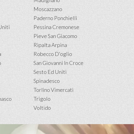
Madignano
Moscazzano
Paderno Ponchielli
Uniti
Pessina Cremonese
Pieve San Giacomo
Ripalta Arpina
a
Robecco D'oglio
o
San Giovanni In Croce
Sesto Ed Uniti
Spinadesco
Torlino Vimercati
masco
Trigolo
Voltido