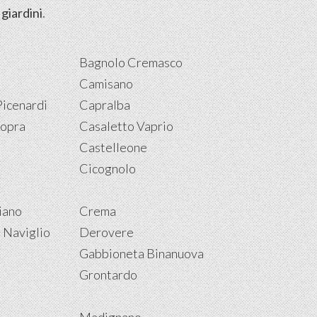
i
giardini
.
Bagnolo Cremasco
Camisano
Picenardi
Capralba
Sopra
Casaletto Vaprio
Castelleone
Cicognolo
iano
Crema
 Naviglio
Derovere
Gabbioneta Binanuova
Grontardo