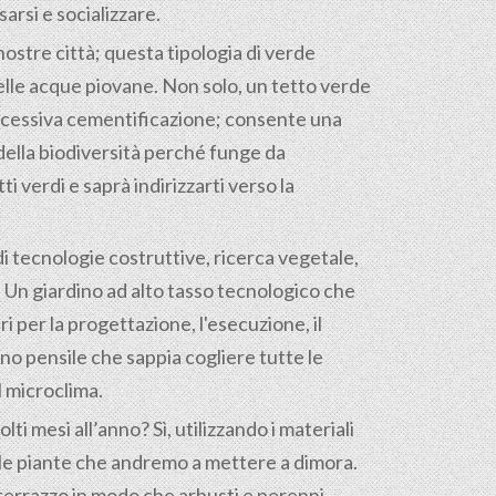
arsi e socializzare.
nostre città; questa tipologia di verde
elle acque piovane. Non solo, un tetto verde
’eccessiva cementificazione; consente una
 della biodiversità perché funge da
 verdi e saprà indirizzarti verso la
i di tecnologie costruttive, ricerca vegetale,
tà. Un giardino ad alto tasso tecnologico che
 per la progettazione, l'esecuzione, il
o pensile che sappia cogliere tutte le
l microclima.
ti mesi all’anno? Sì, utilizzando i materiali
e le piante che andremo a mettere a dimora.
terrazzo in modo che arbusti e perenni