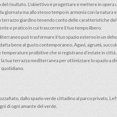
el risultato. L’obiettivo è progettare e mettere in opera
a giornata ma allo stesso tempo in armonia con la natura e c
 terrazzo giardino tenendo conto delle caratteristiche del t
te e pratico in cui trascorrere il tuo tempo libero.
iterraneo può trasformare il tuo spazio esterno in un dehor
adatta bene al gusto contemporaneo. Agavi, agrumi, succule
 temperature proibitive che si registrano d’estate in città, in
la tua terrazza mediterranea per ottimizzare lo spazio a di
l quotidiano.
mozzafiato, dallo spazio verde cittadino al parco privato, Le
gni di ogni amante del verde.