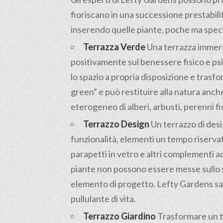
fioriscano in una successione prestabili
inserendo quelle piante, poche ma specia
Terrazza Verde
Una terrazza immersa 
positivamente sul benessere fisico e psic
lo spazio a propria disposizione e trasfo
green” e può restituire alla natura anc
eterogeneo di alberi, arbusti, perenni fi
Terrazzo Design
Un terrazzo di desi
funzionalità, elementi un tempo riservat
parapetti in vetro e altri complementi a
piante non possono essere messe sullo s
elemento di progetto. Lefty Gardens sap
pullulante di vita.
Terrazzo Giardino
Trasformare un te