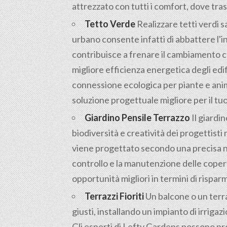
attrezzato con tutti i comfort, dove tras
Tetto Verde
Realizzare tetti verdi s
urbano consente infatti di abbattere l'
contribuisce a frenare il cambiamento c
migliore efficienza energetica degli edif
connessione ecologica per piante e anima
soluzione progettuale migliore per il tuo i
Giardino Pensile Terrazzo
Il giardin
biodiversità e creatività dei progettisti 
viene progettato secondo una precisa nor
controllo e la manutenzione delle coper
opportunità migliori in termini di rispar
Terrazzi Fioriti
Un balcone o un terrazz
giusti, installando un impianto di irrig
Gli esperti di Lefty Gardens possono pr