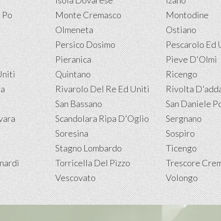
Isola Dovarese
Izano
 Po
Monte Cremasco
Montodine
Olmeneta
Ostiano
Persico Dosimo
Pescarolo Ed 
Pieranica
Pieve D'Olmi
niti
Quintano
Ricengo
na
Rivarolo Del Re Ed Uniti
Rivolta D'add
San Bassano
San Daniele P
vara
Scandolara Ripa D'Oglio
Sergnano
Soresina
Sospiro
Stagno Lombardo
Ticengo
nardi
Torricella Del Pizzo
Trescore Cre
Vescovato
Volongo