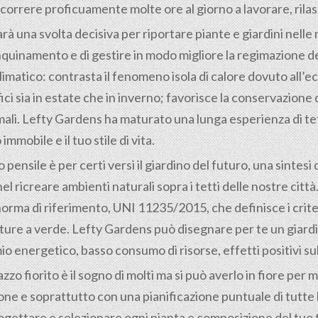
correre proficuamente molte ore al giorno a lavorare, rilass
arà una svolta decisiva per riportare piante e giardini nelle 
inquinamento e di gestire in modo migliore la regimazione d
limatico: contrasta il fenomeno isola di calore dovuto all
ici sia in estate che in inverno; favorisce la conservazione
li. Lefty Gardens ha maturato una lunga esperienza di tetti
mmobile e il tuo stile di vita.
o pensile è per certi versi il giardino del futuro, una sintes
nel ricreare ambienti naturali sopra i tetti delle nostre cit
ma di riferimento, UNI 11235/2015, che definisce i criteri
ture a verde. Lefty Gardens può disegnare per te un giardin
mio energetico, basso consumo di risorse, effetti positivi su
o fiorito è il sogno di molti ma si può averlo in fiore per mol
azione e soprattutto con una pianificazione puntuale di tutt
ogettare e selezionare ogni pianta e composizione del tuo 