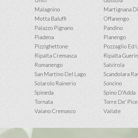
Uniti
Gussola
Malagnino
Martignana Di
Motta Baluffi
Offanengo
Palazzo Pignano
Pandino
Piadena
Pianengo
Pizzighettone
Pozzaglio Ed U
Ripalta Cremasca
Ripalta Gueri
Romanengo
Salvirola
San Martino Del Lago
Scandolara Ra
Solarolo Rainerio
Soncino
Spineda
Spino D'Adda
Tornata
Torre De' Pice
Vaiano Cremasco
Vailate