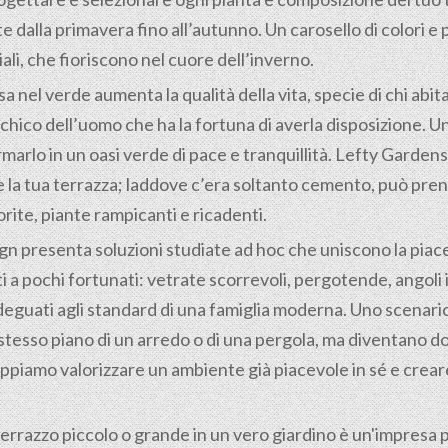
te dalla primavera fino all’autunno. Un carosello di colori
li, che fioriscono nel cuore dell’inverno.
nel verde aumenta la qualità della vita, specie di chi abita
hico dell’uomo che ha la fortuna di averla disposizione. Uno
rmarlo in un oasi verde di pace e tranquillità. Lefty Garden
he la tua terrazza; laddove c’era soltanto cemento, può pre
orite, piante rampicanti e ricadenti.
gn presenta soluzioni studiate ad hoc che uniscono la piac
i a pochi fortunati: vetrate scorrevoli, pergotende, angoli
deguati agli standard di una famiglia moderna. Uno scenario 
tesso piano di un arredo o di una pergola, ma diventano dom
piamo valorizzare un ambiente già piacevole in sé e creare
rrazzo piccolo o grande in un vero giardino è un'impresa p