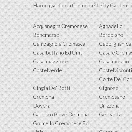
Hai un
giardino
a Cremona? Lefty Gardens è 
Acquanegra Cremonese
Agnadello
Bonemerse
Bordolano
Campagnola Cremasca
Capergnanica
Casalbuttano Ed Uniti
Casale Cremas
Casalmaggiore
Casalmorano
Castelverde
Castelviscont
Corte De' Cor
Cingia De' Botti
Cignone
Cremona
Cremosano
Dovera
Drizzona
Gadesco Pieve Delmona
Genivolta
Grumello Cremonese Ed