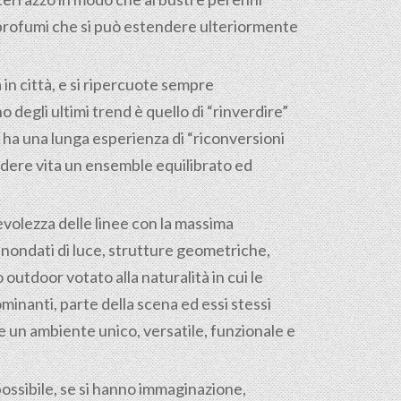
 e profumi che si può estendere ulteriormente
 in città, e si ripercuote sempre
 degli ultimi trend è quello di “rinverdire”
s ha una lunga esperienza di “riconversioni
ndere vita un ensemble equilibrato ed
evolezza delle linee con la massima
 inondati di luce, strutture geometriche,
outdoor votato alla naturalità in cui le
inanti, parte della scena ed essi stessi
 un ambiente unico, versatile, funzionale e
ossibile, se si hanno immaginazione,