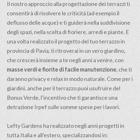
Il nostro approccio alla progettazione dei terrazzi ti
consentirà di risolvere le criticità (ad esempio il
deflusso delle acque) e ti guiderà nella suddivisione
degli spazi, nella scelta di fioriere, arredi e piante. E
una volta realizzato il progetto del tuo terrazzo in
provincia di Pavia, ti ritroverai in un vero giardino,
che crescerà insieme a te negli anni a venire, con
masse verdi e fiorite di facile manutenzione
, che ti
daranno privacy e relax in modo naturale. Come per i
giardini, anche per il terrazzo puoi usufruire del
Bonus Verde, l’incentivo che ti garantisce una
detrazione Irpef sulle somme spese per i lavori.
Lefty Gardens ha realizzato negli anni progetti in
tutta Italia e all'estero, specializzandosi in: