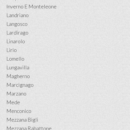
Inverno E Monteleone
Landriano
Langosco
Lardirago
Linarolo
Lirio
Lomello
Lungavilla
Magherno
Marcignago
Marzano
Mede
Menconico
Mezzana Bigli
Mezzana Rabattone