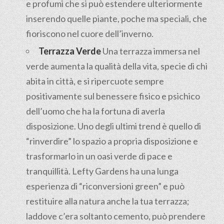
e profumi che si può estendere ulteriormente
inserendo quelle piante, poche ma speciali, che
fioriscono nel cuore dell’inverno.
Terrazza Verde
Una terrazza immersa nel
verde aumenta la qualità della vita, specie di chi
abita in città, e si ripercuote sempre
positivamente sul benessere fisico e psichico
dell’uomo che ha la fortuna di averla
disposizione. Uno degli ultimi trend è quello di
“rinverdire” lo spazio a propria disposizione e
trasformarlo in un oasi verde di pace e
tranquillità. Lefty Gardens ha una lunga
esperienza di “riconversioni green” e può
restituire alla natura anche la tua terrazza;
laddove c’era soltanto cemento, può prendere