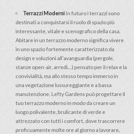
Terrazzi Moderni
In futuro i terrazzi sono
destinati a conquistarsi il ruolo di spazio più
interessante, vitale e scenografico della casa.
Abitare in un terrazzo moderno significa vivere
in uno spazio fortemente caratterizzato da
design e soluzioni all’avanguardia (pergole,
stanze open-air, arredi…) pensato per il relax e la
convivialità, ma allo stesso tempo immerso in
una vegetazione lussureggiante e a bassa
manutenzione. Lefty Gardens può progettare il
tuo terrazzo moderno in modo da creare un
luogo polivalente, brulicante di verde e
attrezzato con tutti i comfort, dove trascorrere
proficuamente molte ore al giorno a lavorare,