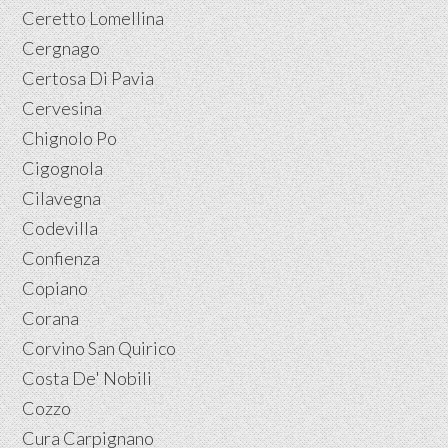
Ceretto Lomellina
Cergnago
Certosa Di Pavia
Cervesina
Chignolo Po
Cigognola
Cilavegna
Codevilla
Confienza
Copiano
Corana
Corvino San Quirico
Costa De' Nobili
Cozzo
Cura Carpignano