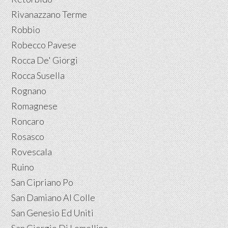
Rivanazzano Terme
Robbio
Robecco Pavese
Rocca De' Giorgi
Rocca Susella
Rognano
Romagnese
Roncaro
Rosasco
Rovescala
Ruino
San Cipriano Po
San Damiano Al Colle
San Genesio Ed Uniti