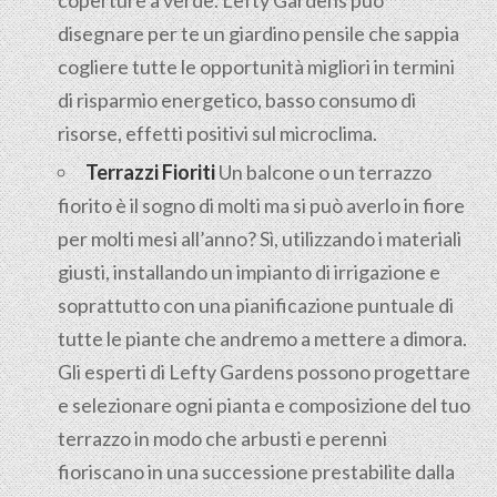
coperture a verde. Lefty Gardens può
disegnare per te un giardino pensile che sappia
cogliere tutte le opportunità migliori in termini
di risparmio energetico, basso consumo di
risorse, effetti positivi sul microclima.
Terrazzi Fioriti
Un balcone o un terrazzo
fiorito è il sogno di molti ma si può averlo in fiore
per molti mesi all’anno? Sì, utilizzando i materiali
giusti, installando un impianto di irrigazione e
soprattutto con una pianificazione puntuale di
tutte le piante che andremo a mettere a dimora.
Gli esperti di Lefty Gardens possono progettare
e selezionare ogni pianta e composizione del tuo
terrazzo in modo che arbusti e perenni
fioriscano in una successione prestabilite dalla