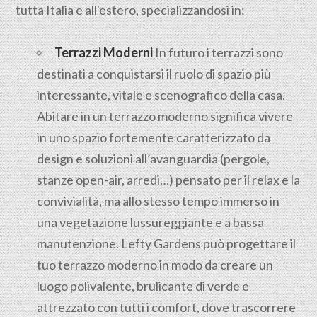
tutta Italia e all'estero, specializzandosi in:
Terrazzi Moderni
In futuro i terrazzi sono
destinati a conquistarsi il ruolo di spazio più
interessante, vitale e scenografico della casa.
Abitare in un terrazzo moderno significa vivere
in uno spazio fortemente caratterizzato da
design e soluzioni all’avanguardia (pergole,
stanze open-air, arredi…) pensato per il relax e la
convivialità, ma allo stesso tempo immerso in
una vegetazione lussureggiante e a bassa
manutenzione. Lefty Gardens può progettare il
tuo terrazzo moderno in modo da creare un
luogo polivalente, brulicante di verde e
attrezzato con tutti i comfort, dove trascorrere