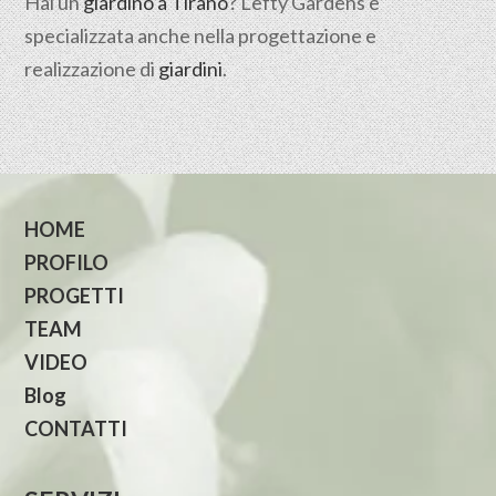
Hai un
giardino a Tirano
? Lefty Gardens è
specializzata anche nella progettazione e
realizzazione di
giardini
.
HOME
PROFILO
PROGETTI
TEAM
VIDEO
Blog
CONTATTI