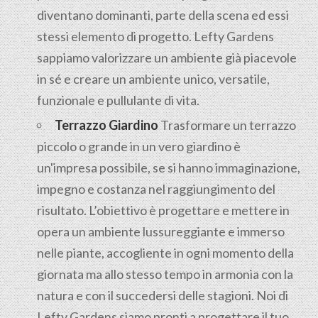
diventano dominanti, parte della scena ed essi
stessi elemento di progetto. Lefty Gardens
sappiamo valorizzare un ambiente già piacevole
in sé e creare un ambiente unico, versatile,
funzionale e pullulante di vita.
Terrazzo Giardino
Trasformare un terrazzo
piccolo o grande in un vero giardino è
un'impresa possibile, se si hanno immaginazione,
impegno e costanza nel raggiungimento del
risultato. L’obiettivo è progettare e mettere in
opera un ambiente lussureggiante e immerso
nelle piante, accogliente in ogni momento della
giornata ma allo stesso tempo in armonia con la
natura e con il succedersi delle stagioni. Noi di
Lefty Gardens siamo pronti a progettare il tuo