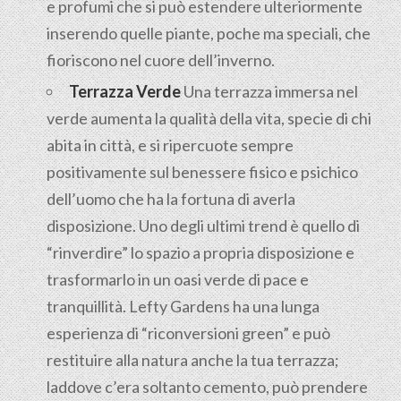
e profumi che si può estendere ulteriormente
inserendo quelle piante, poche ma speciali, che
fioriscono nel cuore dell’inverno.
Terrazza Verde
Una terrazza immersa nel
verde aumenta la qualità della vita, specie di chi
abita in città, e si ripercuote sempre
positivamente sul benessere fisico e psichico
dell’uomo che ha la fortuna di averla
disposizione. Uno degli ultimi trend è quello di
“rinverdire” lo spazio a propria disposizione e
trasformarlo in un oasi verde di pace e
tranquillità. Lefty Gardens ha una lunga
esperienza di “riconversioni green” e può
restituire alla natura anche la tua terrazza;
laddove c’era soltanto cemento, può prendere