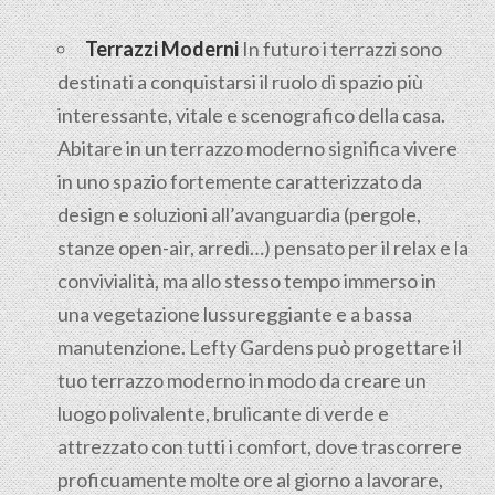
Terrazzi Moderni
In futuro i terrazzi sono
destinati a conquistarsi il ruolo di spazio più
interessante, vitale e scenografico della casa.
Abitare in un terrazzo moderno significa vivere
in uno spazio fortemente caratterizzato da
design e soluzioni all’avanguardia (pergole,
stanze open-air, arredi…) pensato per il relax e la
convivialità, ma allo stesso tempo immerso in
una vegetazione lussureggiante e a bassa
manutenzione. Lefty Gardens può progettare il
tuo terrazzo moderno in modo da creare un
luogo polivalente, brulicante di verde e
attrezzato con tutti i comfort, dove trascorrere
proficuamente molte ore al giorno a lavorare,