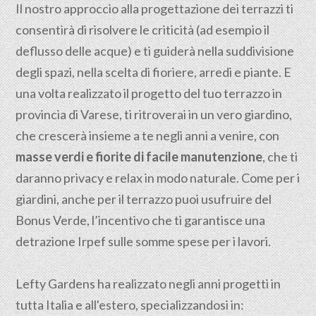
Il nostro approccio alla progettazione dei terrazzi ti
consentirà di risolvere le criticità (ad esempio il
deflusso delle acque) e ti guiderà nella suddivisione
degli spazi, nella scelta di fioriere, arredi e piante. E
una volta realizzato il progetto del tuo terrazzo in
provincia di Varese, ti ritroverai in un vero giardino,
che crescerà insieme a te negli anni a venire, con
masse verdi e fiorite di facile manutenzione
, che ti
daranno privacy e relax in modo naturale. Come per i
giardini, anche per il terrazzo puoi usufruire del
Bonus Verde, l’incentivo che ti garantisce una
detrazione Irpef sulle somme spese per i lavori.
Lefty Gardens ha realizzato negli anni progetti in
tutta Italia e all'estero, specializzandosi in: