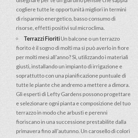
disegnare per te un giardino pensile che sappia
cogliere tutte le opportunità migliori in termini
di risparmio energetico, basso consumo di
risorse, effetti positivi sul microclima.
Terrazzi Fioriti
Un balcone o un terrazzo
fiorito è il sogno di molti ma si può averlo in fiore
per molti mesi all’anno? Sì, utilizzando i materiali
giusti, installando un impianto di irrigazione e
soprattutto con una pianificazione puntuale di
tutte le piante che andremo a mettere a dimora.
Gli esperti di Lefty Gardens possono progettare
e selezionare ogni pianta e composizione del tuo
terrazzo in modo che arbusti e perenni
fioriscano in una successione prestabilite dalla
primavera fino all’autunno. Un carosello di colori