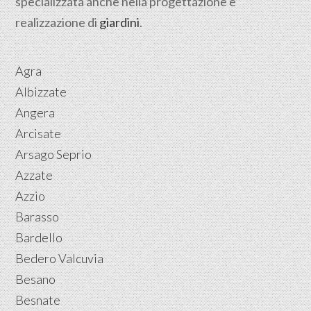
specializzata anche nella progettazione e
realizzazione di
giardini
.
Agra
Albizzate
Angera
Arcisate
Arsago Seprio
Azzate
Azzio
Barasso
Bardello
Bedero Valcuvia
Besano
Besnate