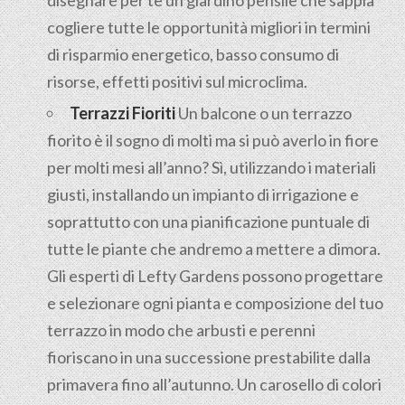
disegnare per te un giardino pensile che sappia
cogliere tutte le opportunità migliori in termini
di risparmio energetico, basso consumo di
risorse, effetti positivi sul microclima.
Terrazzi Fioriti
Un balcone o un terrazzo
fiorito è il sogno di molti ma si può averlo in fiore
per molti mesi all’anno? Sì, utilizzando i materiali
giusti, installando un impianto di irrigazione e
soprattutto con una pianificazione puntuale di
tutte le piante che andremo a mettere a dimora.
Gli esperti di Lefty Gardens possono progettare
e selezionare ogni pianta e composizione del tuo
terrazzo in modo che arbusti e perenni
fioriscano in una successione prestabilite dalla
primavera fino all’autunno. Un carosello di colori