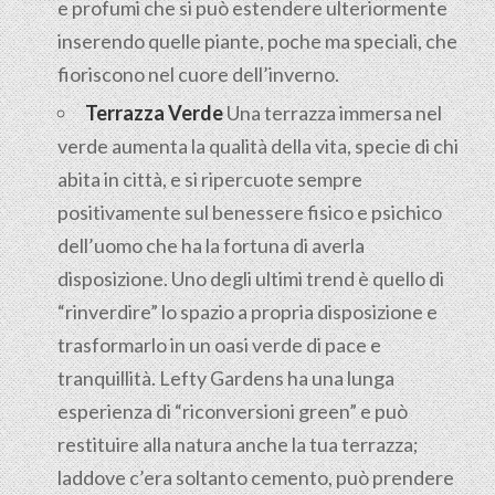
e profumi che si può estendere ulteriormente
inserendo quelle piante, poche ma speciali, che
fioriscono nel cuore dell’inverno.
Terrazza Verde
Una terrazza immersa nel
verde aumenta la qualità della vita, specie di chi
abita in città, e si ripercuote sempre
positivamente sul benessere fisico e psichico
dell’uomo che ha la fortuna di averla
disposizione. Uno degli ultimi trend è quello di
“rinverdire” lo spazio a propria disposizione e
trasformarlo in un oasi verde di pace e
tranquillità. Lefty Gardens ha una lunga
esperienza di “riconversioni green” e può
restituire alla natura anche la tua terrazza;
laddove c’era soltanto cemento, può prendere