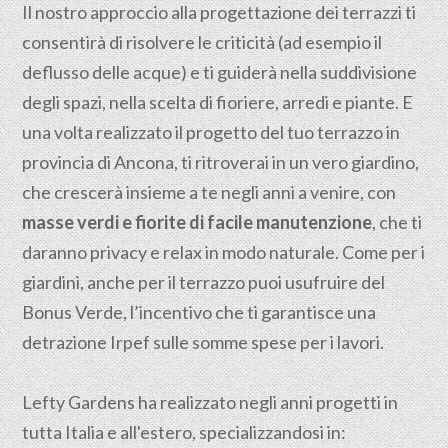
Il nostro approccio alla progettazione dei terrazzi ti
consentirà di risolvere le criticità (ad esempio il
deflusso delle acque) e ti guiderà nella suddivisione
degli spazi, nella scelta di fioriere, arredi e piante. E
una volta realizzato il progetto del tuo terrazzo in
provincia di Ancona, ti ritroverai in un vero giardino,
che crescerà insieme a te negli anni a venire, con
masse verdi e fiorite di facile manutenzione
, che ti
daranno privacy e relax in modo naturale. Come per i
giardini, anche per il terrazzo puoi usufruire del
Bonus Verde, l’incentivo che ti garantisce una
detrazione Irpef sulle somme spese per i lavori.
Lefty Gardens ha realizzato negli anni progetti in
tutta Italia e all'estero, specializzandosi in: