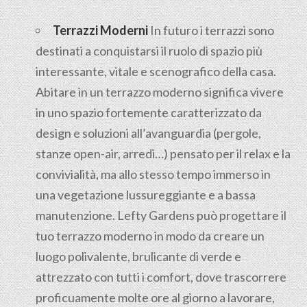
Terrazzi Moderni
In futuro i terrazzi sono
destinati a conquistarsi il ruolo di spazio più
interessante, vitale e scenografico della casa.
Abitare in un terrazzo moderno significa vivere
in uno spazio fortemente caratterizzato da
design e soluzioni all’avanguardia (pergole,
stanze open-air, arredi…) pensato per il relax e la
convivialità, ma allo stesso tempo immerso in
una vegetazione lussureggiante e a bassa
manutenzione. Lefty Gardens può progettare il
tuo terrazzo moderno in modo da creare un
luogo polivalente, brulicante di verde e
attrezzato con tutti i comfort, dove trascorrere
proficuamente molte ore al giorno a lavorare,