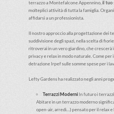
terrazzo a Montefalcone Appennino,
il tu
molteplici attività di tutta la famiglia. Org
affidarsi a un professionista.
Il nostro approccio alla progettazione dei ter
suddivisione degli spazi, nella scelta di fio
ritroverai in un vero giardino, che crescerà 
privacy e relax in modo naturale. Come per i 
detrazione Irpef sulle somme spese per i lav
Lefty Gardens ha realizzato negli anni progett
Terrazzi Moderni
In futuro i terrazz
Abitare in un terrazzo moderno significa
open-air, arredi…) pensato per il relax 