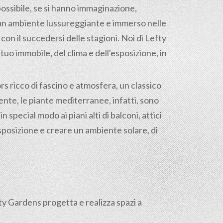
ossibile, se si hanno immaginazione,
 un ambiente lussureggiante e immerso nelle
on il succedersi delle stagioni. Noi di Lefty
uo immobile, del clima e dell'esposizione, in
s ricco di fascino e atmosfera, un classico
nte, le piante mediterranee, infatti, sono
 special modo ai piani alti di balconi, attici
sposizione e creare un ambiente solare, di
fty Gardens progetta e realizza spazi a