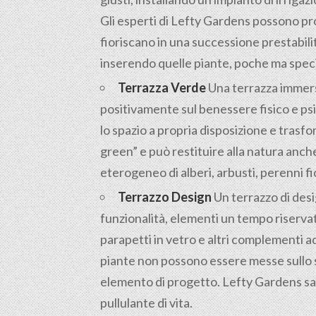
Gli esperti di Lefty Gardens possono pr
fioriscano in una successione prestabili
inserendo quelle piante, poche ma specia
Terrazza Verde
Una terrazza immersa 
positivamente sul benessere fisico e psic
lo spazio a propria disposizione e trasfo
green” e può restituire alla natura anc
eterogeneo di alberi, arbusti, perenni fi
Terrazzo Design
Un terrazzo di desi
funzionalità, elementi un tempo riservat
parapetti in vetro e altri complementi a
piante non possono essere messe sullo s
elemento di progetto. Lefty Gardens sap
pullulante di vita.