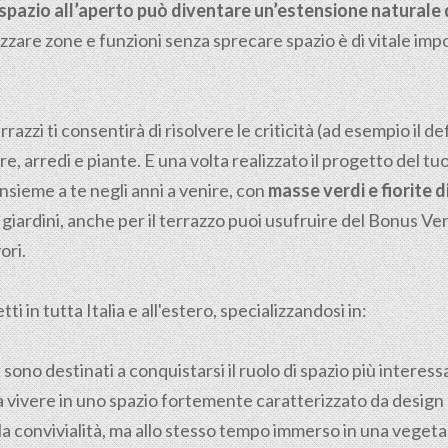
o spazio all’aperto può diventare un’estensione naturale 
anizzare zone e funzioni senza sprecare spazio è di vitale imp
razzi ti consentirà di risolvere le criticità (ad esempio il de
riere, arredi e piante. E una volta realizzato il progetto del
insieme a te negli anni a venire, con
masse verdi e fiorite 
giardini, anche per il terrazzo puoi usufruire del Bonus Ver
ori.
i in tutta Italia e all'estero, specializzandosi in:
i sono destinati a conquistarsi il ruolo di spazio più interes
 vivere in uno spazio fortemente caratterizzato da design 
e la convivialità, ma allo stesso tempo immerso in una veget