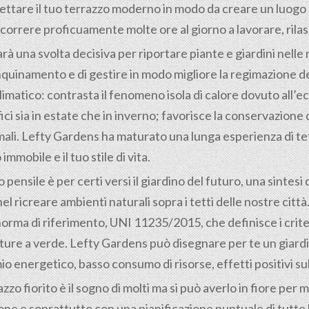
tare il tuo terrazzo moderno in modo da creare un luogo p
correre proficuamente molte ore al giorno a lavorare, rilass
arà una svolta decisiva per riportare piante e giardini nelle 
inquinamento e di gestire in modo migliore la regimazione d
limatico: contrasta il fenomeno isola di calore dovuto all
ici sia in estate che in inverno; favorisce la conservazione
li. Lefty Gardens ha maturato una lunga esperienza di tetti
mmobile e il tuo stile di vita.
o pensile è per certi versi il giardino del futuro, una sintes
nel ricreare ambienti naturali sopra i tetti delle nostre cit
ma di riferimento, UNI 11235/2015, che definisce i criteri
ture a verde. Lefty Gardens può disegnare per te un giardin
mio energetico, basso consumo di risorse, effetti positivi su
o fiorito è il sogno di molti ma si può averlo in fiore per mol
azione e soprattutto con una pianificazione puntuale di tutt