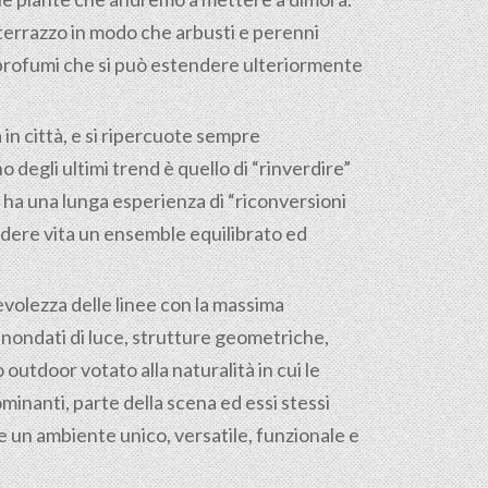
terrazzo in modo che arbusti e perenni
 e profumi che si può estendere ulteriormente
 in città, e si ripercuote sempre
 degli ultimi trend è quello di “rinverdire”
s ha una lunga esperienza di “riconversioni
ndere vita un ensemble equilibrato ed
evolezza delle linee con la massima
 inondati di luce, strutture geometriche,
outdoor votato alla naturalità in cui le
inanti, parte della scena ed essi stessi
 un ambiente unico, versatile, funzionale e