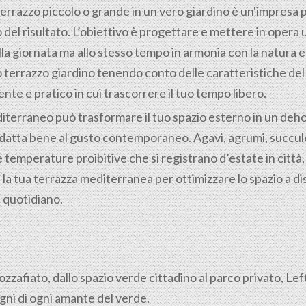
rrazzo piccolo o grande in un vero giardino è un'impresa p
el risultato. L’obiettivo è progettare e mettere in opera
a giornata ma allo stesso tempo in armonia con la natura e c
 terrazzo giardino tenendo conto delle caratteristiche del t
te e pratico in cui trascorrere il tuo tempo libero.
iterraneo può trasformare il tuo spazio esterno in un dehor
adatta bene al gusto contemporaneo. Agavi, agrumi, succule
 temperature proibitive che si registrano d’estate in città, in
la tua terrazza mediterranea per ottimizzare lo spazio a di
l quotidiano.
mozzafiato, dallo spazio verde cittadino al parco privato, Le
gni di ogni amante del verde.