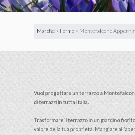
Marche
>
Fermo
>
Montefalcone Appenni
Vuoi progettare un terrazzo a Montefalcone
di terrazzi in tutta Italia.
Trasformare il terrazzo in un giardino fiorit
valore della tua proprietà. Mangiare all’aper