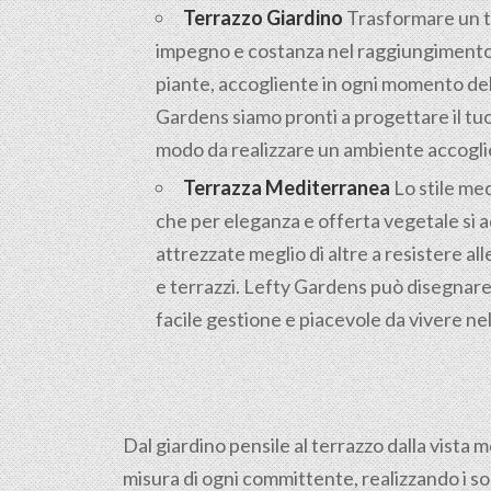
Terrazzo Giardino
Trasformare un te
impegno e costanza nel raggiungimento d
piante, accogliente in ogni momento dell
Gardens siamo pronti a progettare il tuo
modo da realizzare un ambiente accoglien
Terrazza Mediterranea
Lo stile med
che per eleganza e offerta vegetale si 
attrezzate meglio di altre a resistere alle
e terrazzi. Lefty Gardens può disegnare 
facile gestione e piacevole da vivere ne
Dal giardino pensile al terrazzo dalla vista 
misura di ogni committente, realizzando i so