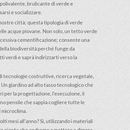
olivalente, brulicante di verde e
arsi e socializzare.
nostre città; questa tipologia di verde
elle acque piovane. Non solo, un tetto verde
’eccessiva cementificazione; consente una
 della biodiversità perché funge da
 verdi e saprà indirizzarti verso la
i di tecnologie costruttive, ricerca vegetale,
tà. Un giardino ad alto tasso tecnologico che
 per la progettazione, l'esecuzione, il
o pensile che sappia cogliere tutte le
l microclima.
ti mesi all’anno? Sì, utilizzando i materiali
e le piante che andremo a mettere a dimora.