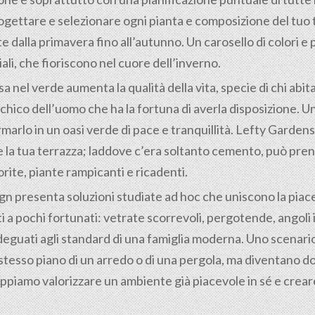
ogettare e selezionare ogni pianta e composizione del tuo 
te dalla primavera fino all’autunno. Un carosello di colori
li, che fioriscono nel cuore dell’inverno.
nel verde aumenta la qualità della vita, specie di chi abita
hico dell’uomo che ha la fortuna di averla disposizione. Uno
rmarlo in un oasi verde di pace e tranquillità. Lefty Garden
he la tua terrazza; laddove c’era soltanto cemento, può pre
orite, piante rampicanti e ricadenti.
gn presenta soluzioni studiate ad hoc che uniscono la piac
i a pochi fortunati: vetrate scorrevoli, pergotende, angoli
deguati agli standard di una famiglia moderna. Uno scenario 
tesso piano di un arredo o di una pergola, ma diventano dom
piamo valorizzare un ambiente già piacevole in sé e creare