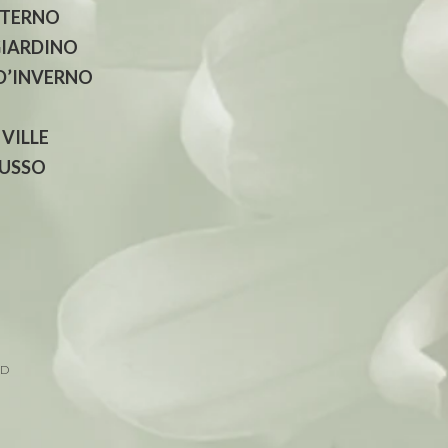
NTERNO
GIARDINO
 D’INVERNO
 VILLE
LUSSO
ED