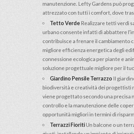
manutenzione. Lefty Gardens può proget
attrezzato con tutti i comfort, dove tras
Tetto Verde
Realizzare tetti verdi s
urbano consente infatti di abbattere l'
contribuisce a frenare il cambiamento c
migliore efficienza energetica degli edif
connessione ecologica per piante e anima
soluzione progettuale migliore per il tuo i
Giardino Pensile Terrazzo
Il giardin
biodiversità e creatività dei progettisti 
viene progettato secondo una precisa nor
controllo e la manutenzione delle coper
opportunità migliori in termini di rispar
Terrazzi Fioriti
Un balcone o un terrazz
giusti, installando un impianto di irrig