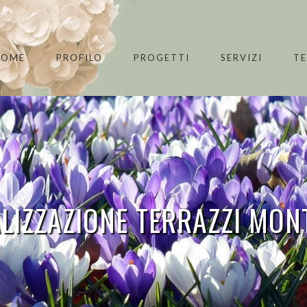
HOME
PROFILO
PROGETTI
SERVIZI
T
LIZZAZIONE TERRAZZI
MONT