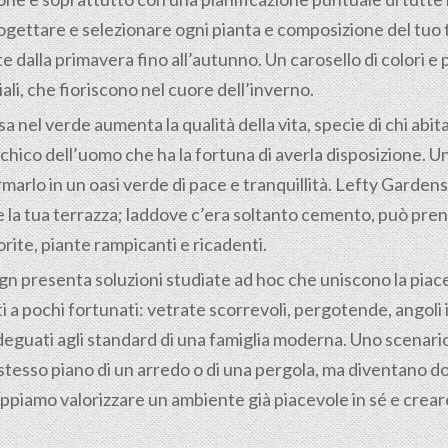
ogettare e selezionare ogni pianta e composizione del tuo 
te dalla primavera fino all’autunno. Un carosello di colori
li, che fioriscono nel cuore dell’inverno.
nel verde aumenta la qualità della vita, specie di chi abita
hico dell’uomo che ha la fortuna di averla disposizione. Uno
rmarlo in un oasi verde di pace e tranquillità. Lefty Garden
he la tua terrazza; laddove c’era soltanto cemento, può pre
orite, piante rampicanti e ricadenti.
gn presenta soluzioni studiate ad hoc che uniscono la piac
i a pochi fortunati: vetrate scorrevoli, pergotende, angoli
deguati agli standard di una famiglia moderna. Uno scenario 
tesso piano di un arredo o di una pergola, ma diventano dom
piamo valorizzare un ambiente già piacevole in sé e creare