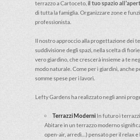
terrazzo a Cartoceto,
il tuo spazio all’ape
di tutta la famiglia. Organizzare zone e funz
professionista.
Il nostro approccio alla progettazione dei ter
suddivisione degli spazi, nella scelta di fiori
vero giardino, che crescerà insieme a te neg
modo naturale. Come per i giardini, anche pe
somme spese per i lavori.
Lefty Gardens ha realizzato negli anni progett
Terrazzi Moderni
In futuro i terrazz
Abitare in un terrazzo moderno significa
open-air, arredi…) pensato per il relax 