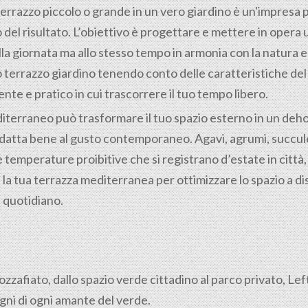
rrazzo piccolo o grande in un vero giardino è un'impresa p
el risultato. L’obiettivo è progettare e mettere in opera
a giornata ma allo stesso tempo in armonia con la natura e c
 terrazzo giardino tenendo conto delle caratteristiche del t
te e pratico in cui trascorrere il tuo tempo libero.
iterraneo può trasformare il tuo spazio esterno in un dehor
adatta bene al gusto contemporaneo. Agavi, agrumi, succule
 temperature proibitive che si registrano d’estate in città, in
la tua terrazza mediterranea per ottimizzare lo spazio a di
l quotidiano.
mozzafiato, dallo spazio verde cittadino al parco privato, Le
gni di ogni amante del verde.