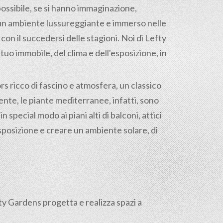
ossibile, se si hanno immaginazione,
 un ambiente lussureggiante e immerso nelle
on il succedersi delle stagioni. Noi di Lefty
uo immobile, del clima e dell'esposizione, in
s ricco di fascino e atmosfera, un classico
nte, le piante mediterranee, infatti, sono
 special modo ai piani alti di balconi, attici
sposizione e creare un ambiente solare, di
fty Gardens progetta e realizza spazi a