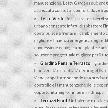
manutenzione. Lefty Gardens può proget
attrezzato con tutti i comfort, dove tras
Tetto Verde
Realizzare tetti verdi s
urbano consente infatti di abbattere l'
contribuisce a frenare il cambiamento c
migliore efficienza energetica degli edif
connessione ecologica per piante e anima
soluzione progettuale migliore per il tuo i
Giardino Pensile Terrazzo
Il giardin
biodiversità e creatività dei progettisti 
viene progettato secondo una precisa nor
controllo e la manutenzione delle coper
opportunità migliori in termini di rispar
Terrazzi Fioriti
Un balcone o un terrazz
giusti, installando un impianto di irrig