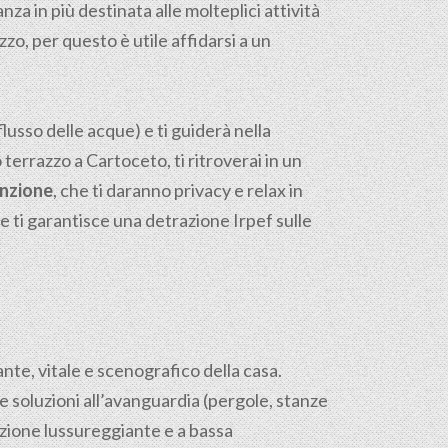
tanza in più destinata alle molteplici attività
zo, per questo è utile affidarsi a un
flusso delle acque) e ti guiderà nella
o terrazzo a Cartoceto, ti ritroverai in un
enzione
, che ti daranno privacy e relax in
e ti garantisce una detrazione Irpef sulle
sante, vitale e scenografico della casa.
e soluzioni all’avanguardia (pergole, stanze
azione lussureggiante e a bassa