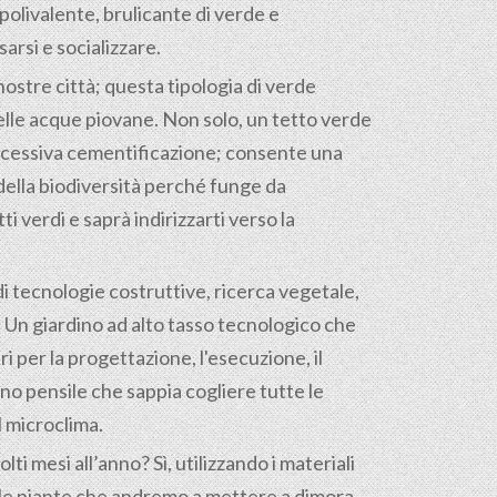
olivalente, brulicante di verde e
arsi e socializzare.
nostre città; questa tipologia di verde
elle acque piovane. Non solo, un tetto verde
’eccessiva cementificazione; consente una
 della biodiversità perché funge da
 verdi e saprà indirizzarti verso la
i di tecnologie costruttive, ricerca vegetale,
tà. Un giardino ad alto tasso tecnologico che
 per la progettazione, l'esecuzione, il
o pensile che sappia cogliere tutte le
l microclima.
ti mesi all’anno? Sì, utilizzando i materiali
e le piante che andremo a mettere a dimora.