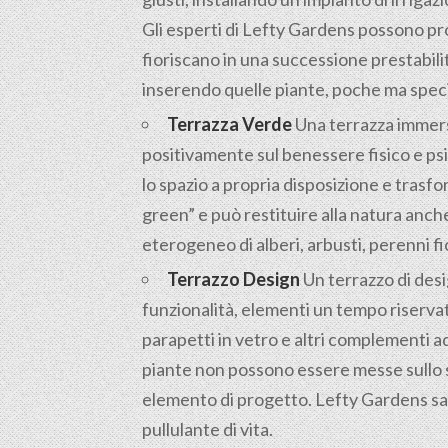
Gli esperti di Lefty Gardens possono pr
fioriscano in una successione prestabili
inserendo quelle piante, poche ma specia
Terrazza Verde
Una terrazza immersa 
positivamente sul benessere fisico e psic
lo spazio a propria disposizione e trasfo
green” e può restituire alla natura anc
eterogeneo di alberi, arbusti, perenni fi
Terrazzo Design
Un terrazzo di desi
funzionalità, elementi un tempo riservat
parapetti in vetro e altri complementi a
piante non possono essere messe sullo s
elemento di progetto. Lefty Gardens sap
pullulante di vita.