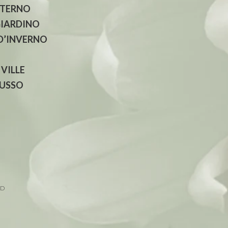
NTERNO
GIARDINO
 D’INVERNO
 VILLE
LUSSO
ED