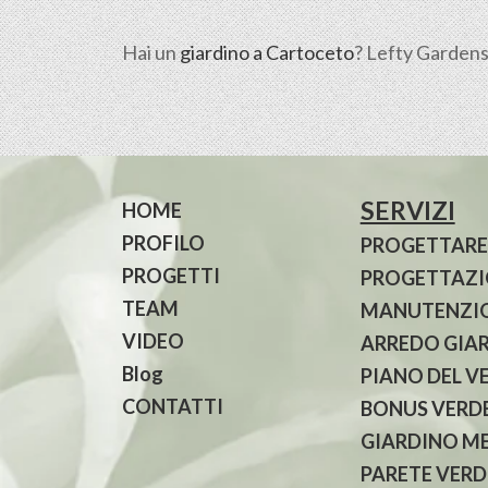
Hai un
giardino a Cartoceto
? Lefty Gardens 
SERVIZI
HOME
PROFILO
PROGETTARE
PROGETTI
PROGETTAZIO
TEAM
MANUTENZIO
VIDEO
ARREDO GIA
Blog
PIANO DEL V
CONTATTI
BONUS VERDE
GIARDINO M
PARETE VERD