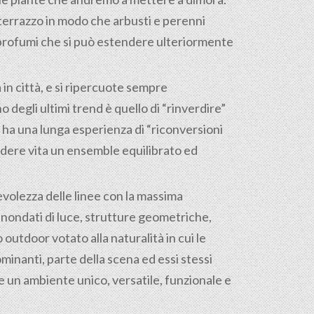
terrazzo in modo che arbusti e perenni
 e profumi che si può estendere ulteriormente
 in città, e si ripercuote sempre
 degli ultimi trend è quello di “rinverdire”
s ha una lunga esperienza di “riconversioni
ndere vita un ensemble equilibrato ed
evolezza delle linee con la massima
 inondati di luce, strutture geometriche,
outdoor votato alla naturalità in cui le
inanti, parte della scena ed essi stessi
 un ambiente unico, versatile, funzionale e