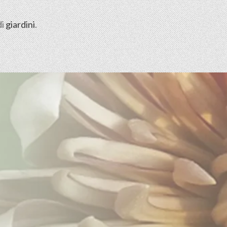
di
giardini
.