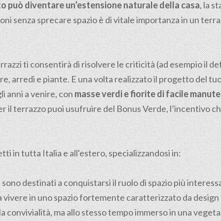
rto può diventare un’estensione naturale della casa
, la s
ioni senza sprecare spazio è di vitale importanza in un terraz
razzi ti consentirà di risolvere le criticità (ad esempio il de
ere, arredi e piante. E una volta realizzato il progetto del tu
li anni a venire, con
masse verdi e fiorite di facile manut
r il terrazzo puoi usufruire del Bonus Verde, l’incentivo ch
i in tutta Italia e all'estero, specializzandosi in:
i sono destinati a conquistarsi il ruolo di spazio più interes
 vivere in uno spazio fortemente caratterizzato da design 
e la convivialità, ma allo stesso tempo immerso in una veget