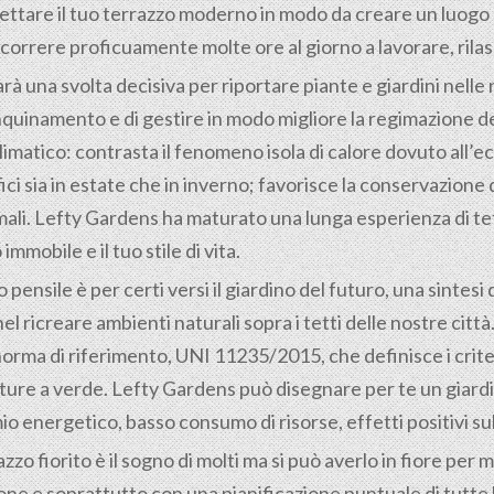
tare il tuo terrazzo moderno in modo da creare un luogo p
correre proficuamente molte ore al giorno a lavorare, rilass
arà una svolta decisiva per riportare piante e giardini nelle 
inquinamento e di gestire in modo migliore la regimazione d
limatico: contrasta il fenomeno isola di calore dovuto all
ici sia in estate che in inverno; favorisce la conservazione
li. Lefty Gardens ha maturato una lunga esperienza di tetti
mmobile e il tuo stile di vita.
o pensile è per certi versi il giardino del futuro, una sintes
nel ricreare ambienti naturali sopra i tetti delle nostre cit
ma di riferimento, UNI 11235/2015, che definisce i criteri
ture a verde. Lefty Gardens può disegnare per te un giardin
mio energetico, basso consumo di risorse, effetti positivi su
o fiorito è il sogno di molti ma si può averlo in fiore per mol
azione e soprattutto con una pianificazione puntuale di tutt