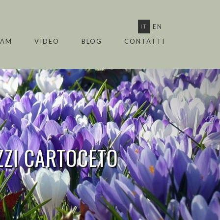
IT
EN
EAM
VIDEO
BLOG
CONTATTI
ZZI
CARTOCETO