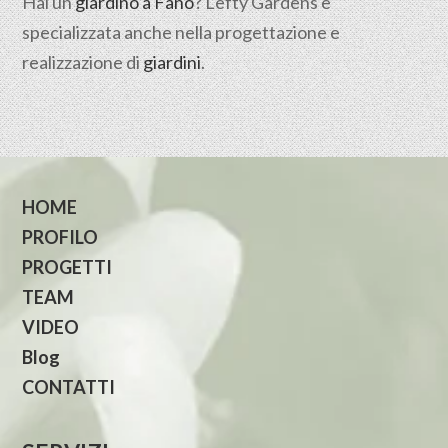
Hai un
giardino a Fano
? Lefty Gardens è
specializzata anche nella progettazione e
realizzazione di
giardini
.
HOME
PROFILO
PROGETTI
TEAM
VIDEO
Blog
CONTATTI