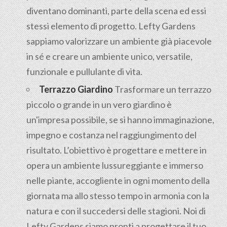
diventano dominanti, parte della scena ed essi
stessi elemento di progetto. Lefty Gardens
sappiamo valorizzare un ambiente già piacevole
in sé e creare un ambiente unico, versatile,
funzionale e pullulante di vita.
Terrazzo Giardino
Trasformare un terrazzo
piccolo o grande in un vero giardino è
un'impresa possibile, se si hanno immaginazione,
impegno e costanza nel raggiungimento del
risultato. L’obiettivo è progettare e mettere in
opera un ambiente lussureggiante e immerso
nelle piante, accogliente in ogni momento della
giornata ma allo stesso tempo in armonia con la
natura e con il succedersi delle stagioni. Noi di
Lefty Gardens siamo pronti a progettare il tuo