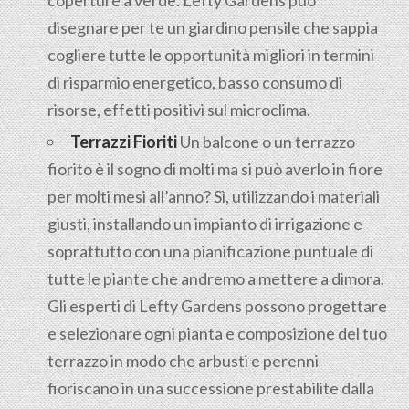
coperture a verde. Lefty Gardens può
disegnare per te un giardino pensile che sappia
cogliere tutte le opportunità migliori in termini
di risparmio energetico, basso consumo di
risorse, effetti positivi sul microclima.
Terrazzi Fioriti
Un balcone o un terrazzo
fiorito è il sogno di molti ma si può averlo in fiore
per molti mesi all’anno? Sì, utilizzando i materiali
giusti, installando un impianto di irrigazione e
soprattutto con una pianificazione puntuale di
tutte le piante che andremo a mettere a dimora.
Gli esperti di Lefty Gardens possono progettare
e selezionare ogni pianta e composizione del tuo
terrazzo in modo che arbusti e perenni
fioriscano in una successione prestabilite dalla