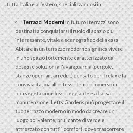
tutta Italia e all'estero, specializzandosi in:
Terrazzi Moderni
In futuro i terrazzi sono
destinati a conquistarsi il ruolo di spazio più
interessante, vitale e scenografico della casa.
Abitare in un terrazzo moderno significa vivere
in uno spazio fortemente caratterizzato da
design e soluzioni all’avanguardia (pergole,
stanze open-air, arredi…) pensato per il relax e la
convivialità, ma allo stesso tempo immerso in
una vegetazione lussureggiante e a bassa
manutenzione. Lefty Gardens può progettare il
tuo terrazzo moderno in modo da creare un
luogo polivalente, brulicante di verde e
attrezzato con tutti i comfort, dove trascorrere