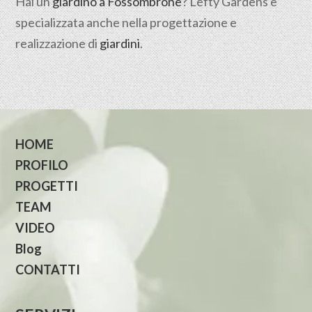
Hai un
giardino a Fossombrone
? Lefty Gardens è
specializzata anche nella progettazione e
realizzazione di
giardini
.
HOME
PROFILO
PROGETTI
TEAM
VIDEO
Blog
CONTATTI