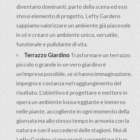
diventano dominanti, parte della scena ed essi
stessi elemento di progetto. Lefty Gardens
sappiamo valorizzare un ambiente già piacevole
in sé e creare un ambiente unico, versatile,
funzionale e pullulante di vita.
Terrazzo Giardino
Trasformare un terrazzo
piccolo o grande in un vero giardino è
un'impresa possibile, se si hanno immaginazione,
impegno e costanza nel raggiungimento del
risultato. L’obiettivo è progettare e mettere in
opera un ambiente lussureggiante e immerso
nelle piante, accogliente in ogni momento della
giornata ma allo stesso tempo in armonia con la
natura e con il succedersi delle stagioni. Noi di
Lefty Gardens siamo pronti a progettare il tuo