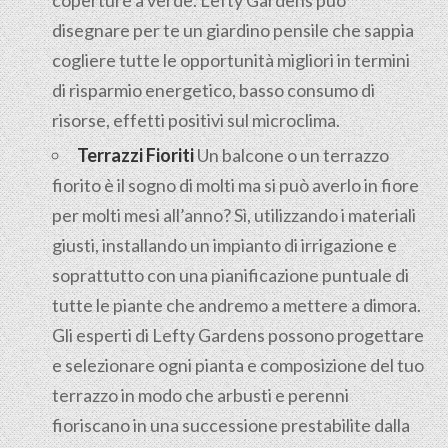
coperture a verde. Lefty Gardens può
disegnare per te un giardino pensile che sappia
cogliere tutte le opportunità migliori in termini
di risparmio energetico, basso consumo di
risorse, effetti positivi sul microclima.
Terrazzi Fioriti
Un balcone o un terrazzo
fiorito è il sogno di molti ma si può averlo in fiore
per molti mesi all’anno? Sì, utilizzando i materiali
giusti, installando un impianto di irrigazione e
soprattutto con una pianificazione puntuale di
tutte le piante che andremo a mettere a dimora.
Gli esperti di Lefty Gardens possono progettare
e selezionare ogni pianta e composizione del tuo
terrazzo in modo che arbusti e perenni
fioriscano in una successione prestabilite dalla