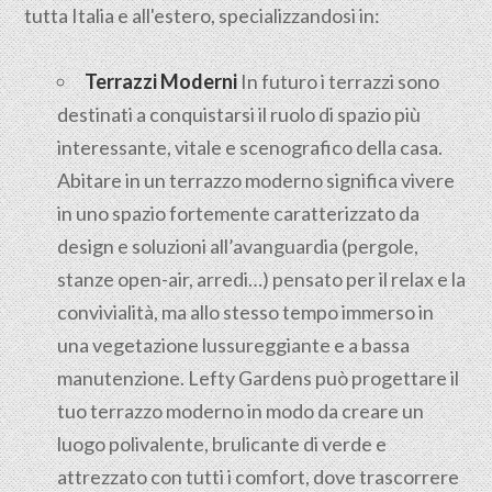
tutta Italia e all'estero, specializzandosi in:
Terrazzi Moderni
In futuro i terrazzi sono
destinati a conquistarsi il ruolo di spazio più
interessante, vitale e scenografico della casa.
Abitare in un terrazzo moderno significa vivere
in uno spazio fortemente caratterizzato da
design e soluzioni all’avanguardia (pergole,
stanze open-air, arredi…) pensato per il relax e la
convivialità, ma allo stesso tempo immerso in
una vegetazione lussureggiante e a bassa
manutenzione. Lefty Gardens può progettare il
tuo terrazzo moderno in modo da creare un
luogo polivalente, brulicante di verde e
attrezzato con tutti i comfort, dove trascorrere