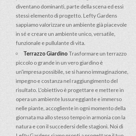
diventano dominanti, parte della scena ed essi
stessi elemento di progetto. Lefty Gardens
sappiamo valorizzare un ambiente già piacevole
in sé e creare un ambiente unico, versatile,
funzionale e pullulante di vita.
Terrazzo Giardino
Trasformare un terrazzo
piccolo o grande in un vero giardino è
un'impresa possibile, se si hanno immaginazione,
impegno e costanza nel raggiungimento del
risultato. L’obiettivo è progettare e mettere in
opera un ambiente lussureggiante e immerso
nelle piante, accogliente in ogni momento della
giornata ma allo stesso tempo in armonia con la
natura e con il succedersi delle stagioni. Noi di
Lefty Gardens siamo pronti a progettare il tuo