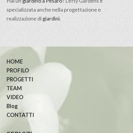
Hai un
giardino a Pesaro
? Lefty Gardens è
specializzata anche nella progettazione e
realizzazione di
giardini
.
HOME
PROFILO
PROGETTI
TEAM
VIDEO
Blog
CONTATTI