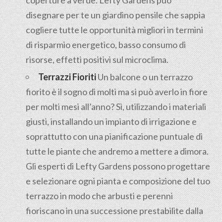
coperture a verde. Lefty Gardens può
disegnare per te un giardino pensile che sappia
cogliere tutte le opportunità migliori in termini
di risparmio energetico, basso consumo di
risorse, effetti positivi sul microclima.
Terrazzi Fioriti
Un balcone o un terrazzo
fiorito è il sogno di molti ma si può averlo in fiore
per molti mesi all’anno? Sì, utilizzando i materiali
giusti, installando un impianto di irrigazione e
soprattutto con una pianificazione puntuale di
tutte le piante che andremo a mettere a dimora.
Gli esperti di Lefty Gardens possono progettare
e selezionare ogni pianta e composizione del tuo
terrazzo in modo che arbusti e perenni
fioriscano in una successione prestabilite dalla