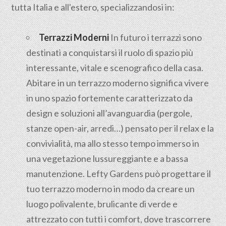
tutta Italia e all'estero, specializzandosi in:
Terrazzi Moderni
In futuro i terrazzi sono
destinati a conquistarsi il ruolo di spazio più
interessante, vitale e scenografico della casa.
Abitare in un terrazzo moderno significa vivere
in uno spazio fortemente caratterizzato da
design e soluzioni all’avanguardia (pergole,
stanze open-air, arredi…) pensato per il relax e la
convivialità, ma allo stesso tempo immerso in
una vegetazione lussureggiante e a bassa
manutenzione. Lefty Gardens può progettare il
tuo terrazzo moderno in modo da creare un
luogo polivalente, brulicante di verde e
attrezzato con tutti i comfort, dove trascorrere