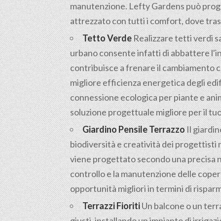
manutenzione. Lefty Gardens può proget
attrezzato con tutti i comfort, dove tras
Tetto Verde
Realizzare tetti verdi s
urbano consente infatti di abbattere l'
contribuisce a frenare il cambiamento c
migliore efficienza energetica degli edif
connessione ecologica per piante e anima
soluzione progettuale migliore per il tuo i
Giardino Pensile Terrazzo
Il giardin
biodiversità e creatività dei progettisti 
viene progettato secondo una precisa nor
controllo e la manutenzione delle coper
opportunità migliori in termini di rispar
Terrazzi Fioriti
Un balcone o un terrazz
giusti, installando un impianto di irrig