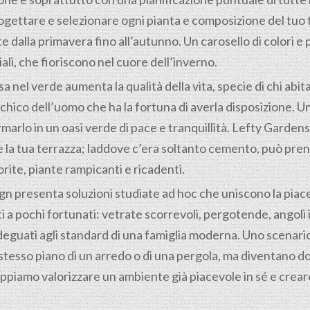
ogettare e selezionare ogni pianta e composizione del tuo 
te dalla primavera fino all’autunno. Un carosello di colori
li, che fioriscono nel cuore dell’inverno.
nel verde aumenta la qualità della vita, specie di chi abita
hico dell’uomo che ha la fortuna di averla disposizione. Uno
rmarlo in un oasi verde di pace e tranquillità. Lefty Garden
he la tua terrazza; laddove c’era soltanto cemento, può pre
orite, piante rampicanti e ricadenti.
gn presenta soluzioni studiate ad hoc che uniscono la piac
i a pochi fortunati: vetrate scorrevoli, pergotende, angoli
deguati agli standard di una famiglia moderna. Uno scenario 
tesso piano di un arredo o di una pergola, ma diventano dom
piamo valorizzare un ambiente già piacevole in sé e creare