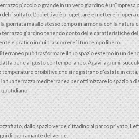
rrazzo piccolo o grande in un vero giardino è un'impresa p
el risultato. L’obiettivo è progettare e mettere in opera
a giornata ma allo stesso tempo in armonia con la natura e c
 terrazzo giardino tenendo conto delle caratteristiche del t
te e pratico in cui trascorrere il tuo tempo libero.
iterraneo può trasformare il tuo spazio esterno in un dehor
adatta bene al gusto contemporaneo. Agavi, agrumi, succule
 temperature proibitive che si registrano d’estate in città, in
la tua terrazza mediterranea per ottimizzare lo spazio a di
l quotidiano.
mozzafiato, dallo spazio verde cittadino al parco privato, Le
gni di ogni amante del verde.