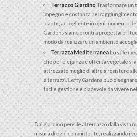
Terrazzo Giardino
Trasformare un te
impegno e costanza nel raggiungimento d
piante, accogliente in ogni momento dell
Gardens siamo pronti a progettare il tuo
modo da realizzare un ambiente accoglien
Terrazza Mediterranea
Lo stile med
che per eleganza e offerta vegetale si 
attrezzate meglio di altre a resistere alle
e terrazzi. Lefty Gardens può disegnare 
facile gestione e piacevole da vivere ne
Dal giardino pensile al terrazzo dalla vista 
misura di ogni committente, realizzando i so