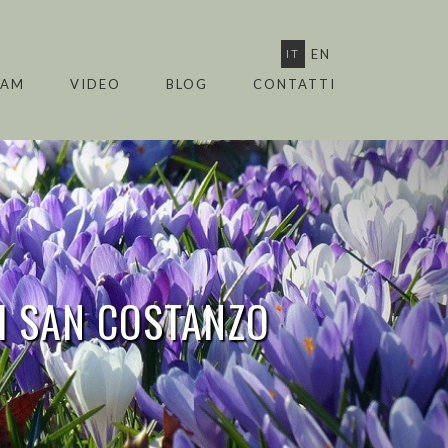
IT
EN
EAM
VIDEO
BLOG
CONTATTI
I
SAN COSTANZO