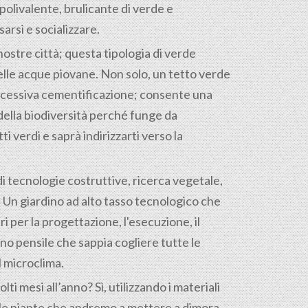
olivalente, brulicante di verde e
arsi e socializzare.
nostre città; questa tipologia di verde
elle acque piovane. Non solo, un tetto verde
’eccessiva cementificazione; consente una
 della biodiversità perché funge da
 verdi e saprà indirizzarti verso la
i di tecnologie costruttive, ricerca vegetale,
tà. Un giardino ad alto tasso tecnologico che
 per la progettazione, l'esecuzione, il
o pensile che sappia cogliere tutte le
l microclima.
ti mesi all’anno? Sì, utilizzando i materiali
e le piante che andremo a mettere a dimora.