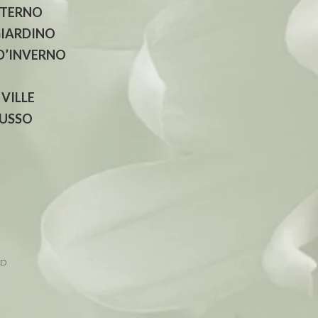
NTERNO
GIARDINO
 D’INVERNO
 VILLE
LUSSO
ED