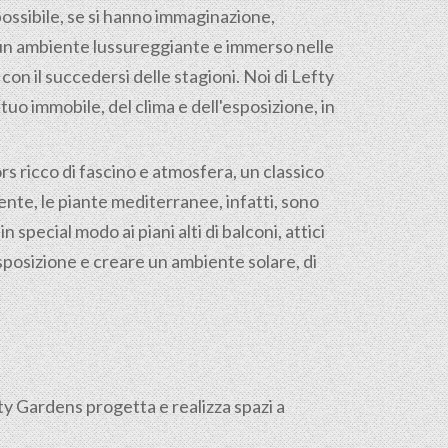
ossibile, se si hanno immaginazione,
 un ambiente lussureggiante e immerso nelle
on il succedersi delle stagioni. Noi di Lefty
uo immobile, del clima e dell'esposizione, in
s ricco di fascino e atmosfera, un classico
nte, le piante mediterranee, infatti, sono
 special modo ai piani alti di balconi, attici
sposizione e creare un ambiente solare, di
fty Gardens progetta e realizza spazi a