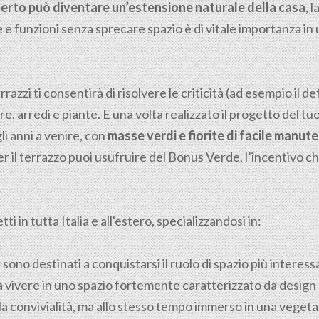
aperto può diventare un’estensione naturale della casa
, 
e e funzioni senza sprecare spazio è di vitale importanza in 
razzi ti consentirà di risolvere le criticità (ad esempio il de
ere, arredi e piante. E una volta realizzato il progetto del tu
li anni a venire, con
masse verdi e fiorite di facile manut
r il terrazzo puoi usufruire del Bonus Verde, l’incentivo ch
i in tutta Italia e all'estero, specializzandosi in:
i sono destinati a conquistarsi il ruolo di spazio più interes
 vivere in uno spazio fortemente caratterizzato da design 
e la convivialità, ma allo stesso tempo immerso in una veget