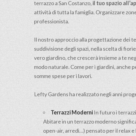
terrazzo a San Costanzo,
il tuo spazio all’
attività di tutta la famiglia. Organizzare zon
professionista.
Il nostro approccio alla progettazione dei ter
suddivisione degli spazi, nella scelta di fiori
vero giardino, che crescerà insieme a te neg
modo naturale. Come per i giardini, anche pe
somme spese per i lavori.
Lefty Gardens ha realizzato negli anni progett
Terrazzi Moderni
In futuro i terrazz
Abitare in un terrazzo moderno significa
open-air, arredi…) pensato per il relax 