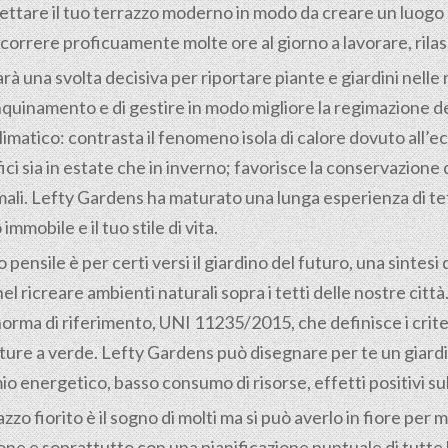
tare il tuo terrazzo moderno in modo da creare un luogo p
correre proficuamente molte ore al giorno a lavorare, rilass
arà una svolta decisiva per riportare piante e giardini nelle 
inquinamento e di gestire in modo migliore la regimazione d
limatico: contrasta il fenomeno isola di calore dovuto all
ici sia in estate che in inverno; favorisce la conservazione
li. Lefty Gardens ha maturato una lunga esperienza di tetti
mmobile e il tuo stile di vita.
o pensile è per certi versi il giardino del futuro, una sintes
nel ricreare ambienti naturali sopra i tetti delle nostre cit
ma di riferimento, UNI 11235/2015, che definisce i criteri
ture a verde. Lefty Gardens può disegnare per te un giardin
mio energetico, basso consumo di risorse, effetti positivi su
o fiorito è il sogno di molti ma si può averlo in fiore per mol
azione e soprattutto con una pianificazione puntuale di tutt