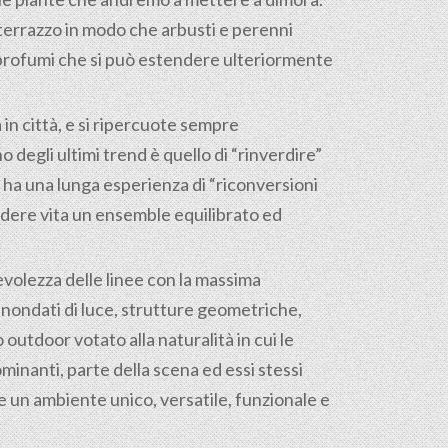
terrazzo in modo che arbusti e perenni
 e profumi che si può estendere ulteriormente
 in città, e si ripercuote sempre
 degli ultimi trend è quello di “rinverdire”
s ha una lunga esperienza di “riconversioni
ndere vita un ensemble equilibrato ed
evolezza delle linee con la massima
 inondati di luce, strutture geometriche,
outdoor votato alla naturalità in cui le
inanti, parte della scena ed essi stessi
 un ambiente unico, versatile, funzionale e