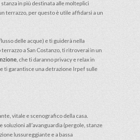
la stanza in più destinata alle molteplici
un terrazzo, per questo è utile affidarsi a un
flusso delle acque) e ti guiderà nella
o terrazzo a San Costanzo, ti ritroverai in un
enzione
, che ti daranno privacy e relax in
e ti garantisce una detrazione Irpef sulle
sante, vitale e scenografico della casa.
e soluzioni all’avanguardia (pergole, stanze
azione lussureggiante e a bassa