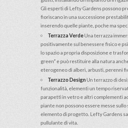
Gli esperti di Lefty Gardens possono pr
fioriscano in una successione prestabili
inserendo quelle piante, poche ma specia
Terrazza Verde
Una terrazza immersa 
positivamente sul benessere fisico e psic
lo spazio a propria disposizione e trasfo
green” e può restituire alla natura anc
eterogeneo di alberi, arbusti, perenni fi
Terrazzo Design
Un terrazzo di desi
funzionalità, elementi un tempo riservat
parapetti in vetro e altri complementi a
piante non possono essere messe sullo s
elemento di progetto. Lefty Gardens sap
pullulante di vita.