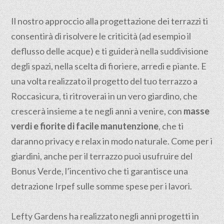
Il nostro approccio alla progettazione dei terrazzi ti
consentirà di risolvere le criticità (ad esempio il
deflusso delle acque) e ti guiderà nella suddivisione
degli spazi, nella scelta di fioriere, arredi e piante. E
una volta realizzato il progetto del tuo terrazzo a
Roccasicura, ti ritroverai in un vero giardino, che
crescerà insieme a te negli anni a venire, con
masse
verdi e fiorite di facile manutenzione
, che ti
daranno privacy e relax in modo naturale. Come per i
giardini, anche per il terrazzo puoi usufruire del
Bonus Verde, l’incentivo che ti garantisce una
detrazione Irpef sulle somme spese per i lavori.
Lefty Gardens ha realizzato negli anni progetti in