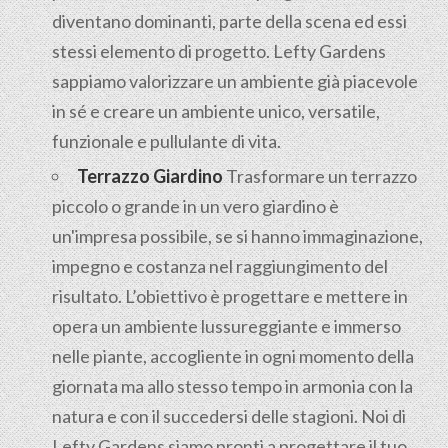
diventano dominanti, parte della scena ed essi
stessi elemento di progetto. Lefty Gardens
sappiamo valorizzare un ambiente già piacevole
in sé e creare un ambiente unico, versatile,
funzionale e pullulante di vita.
Terrazzo Giardino
Trasformare un terrazzo
piccolo o grande in un vero giardino è
un'impresa possibile, se si hanno immaginazione,
impegno e costanza nel raggiungimento del
risultato. L’obiettivo è progettare e mettere in
opera un ambiente lussureggiante e immerso
nelle piante, accogliente in ogni momento della
giornata ma allo stesso tempo in armonia con la
natura e con il succedersi delle stagioni. Noi di
Lefty Gardens siamo pronti a progettare il tuo