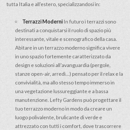
tutta Italia e all'estero, specializzandosi in:
Terrazzi Moderni
In futuro i terrazzi sono
destinati a conquistarsi il ruolo di spazio più
interessante, vitale e scenografico della casa.
Abitare in un terrazzo moderno significa vivere
in uno spazio fortemente caratterizzato da
design e soluzioni all’avanguardia (pergole,
stanze open-air, arredi…) pensato per il relax e la
convivialità, ma allo stesso tempo immerso in
una vegetazione lussureggiante e a bassa
manutenzione. Lefty Gardens può progettare il
tuo terrazzo moderno in modo da creare un
luogo polivalente, brulicante di verde e
attrezzato con tutti i comfort, dove trascorrere