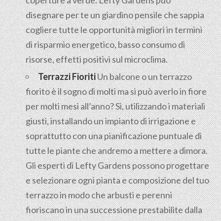
coperture a verde. Lefty Gardens può
disegnare per te un giardino pensile che sappia
cogliere tutte le opportunità migliori in termini
di risparmio energetico, basso consumo di
risorse, effetti positivi sul microclima.
Terrazzi Fioriti
Un balcone o un terrazzo
fiorito è il sogno di molti ma si può averlo in fiore
per molti mesi all’anno? Sì, utilizzando i materiali
giusti, installando un impianto di irrigazione e
soprattutto con una pianificazione puntuale di
tutte le piante che andremo a mettere a dimora.
Gli esperti di Lefty Gardens possono progettare
e selezionare ogni pianta e composizione del tuo
terrazzo in modo che arbusti e perenni
fioriscano in una successione prestabilite dalla