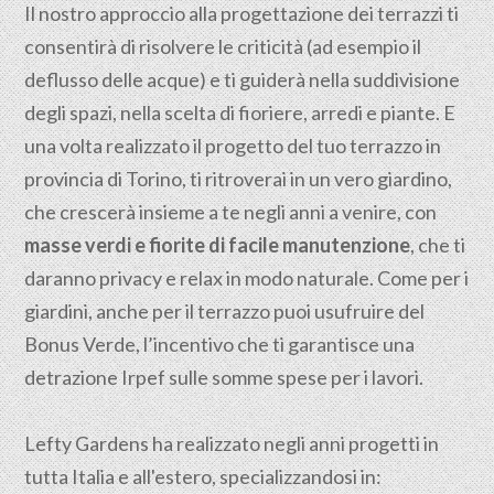
Il nostro approccio alla progettazione dei terrazzi ti
consentirà di risolvere le criticità (ad esempio il
deflusso delle acque) e ti guiderà nella suddivisione
degli spazi, nella scelta di fioriere, arredi e piante. E
una volta realizzato il progetto del tuo terrazzo in
provincia di Torino, ti ritroverai in un vero giardino,
che crescerà insieme a te negli anni a venire, con
masse verdi e fiorite di facile manutenzione
, che ti
daranno privacy e relax in modo naturale. Come per i
giardini, anche per il terrazzo puoi usufruire del
Bonus Verde, l’incentivo che ti garantisce una
detrazione Irpef sulle somme spese per i lavori.
Lefty Gardens ha realizzato negli anni progetti in
tutta Italia e all'estero, specializzandosi in: