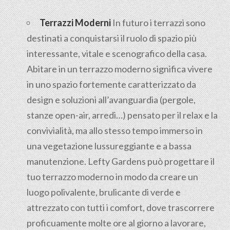
Terrazzi Moderni
In futuro i terrazzi sono
destinati a conquistarsi il ruolo di spazio più
interessante, vitale e scenografico della casa.
Abitare in un terrazzo moderno significa vivere
in uno spazio fortemente caratterizzato da
design e soluzioni all’avanguardia (pergole,
stanze open-air, arredi…) pensato per il relax e la
convivialità, ma allo stesso tempo immerso in
una vegetazione lussureggiante e a bassa
manutenzione. Lefty Gardens può progettare il
tuo terrazzo moderno in modo da creare un
luogo polivalente, brulicante di verde e
attrezzato con tutti i comfort, dove trascorrere
proficuamente molte ore al giorno a lavorare,