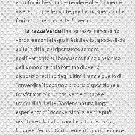
e profumi che si può estendere ulteriormente
inserendo quelle piante, poche ma speciali, che
fioriscono nel cuore dell’inverno.
Terrazza Verde
Una terrazza immersa nel
verde aumenta la qualità della vita, specie di chi
abita in città, e si ripercuote sempre
positivamente sul benessere fisico e psichico
dell’uomo che ha la fortuna di averla
disposizione. Uno degli ultimi trend è quello di
“rinverdire” lo spazio a propria disposizione e
trasformarlo in un oasi verde di pace e
tranquillità. Lefty Gardens ha una lunga
esperienza di “riconversioni green” e può
restituire alla natura anche la tua terrazza;
laddove c’era soltanto cemento, può prendere