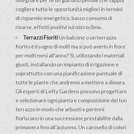
disegnare per te un giardino pensile che sappia
cogliere tutte le opportunità migliori in termini
di risparmio energetico, basso consumo di
risorse, effetti positivi sul microclima.
Terrazzi Fioriti
Un balcone o un terrazzo
fiorito è il sogno di molti ma si può averlo in fiore
per molti mesi all’anno? Sì, utilizzando i materiali
giusti, installando un impianto di irrigazione e
soprattutto con una pianificazione puntuale di
tutte le piante che andremo a mettere a dimora.
Gli esperti di Lefty Gardens possono progettare
e selezionare ogni pianta e composizione del tuo
terrazzo in modo che arbusti e perenni
fioriscano in una successione prestabilite dalla
primavera fino all’autunno. Un carosello di colori