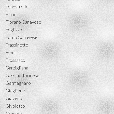
Fenestrelle
Fiano
Fiorano Canavese
Foglizzo
Forno Canavese
Frassinetto
Front
Frossasco
Garzigliana
Gassino Torinese
Germagnano
Giaglione
Giaveno
Givoletto
Gravere