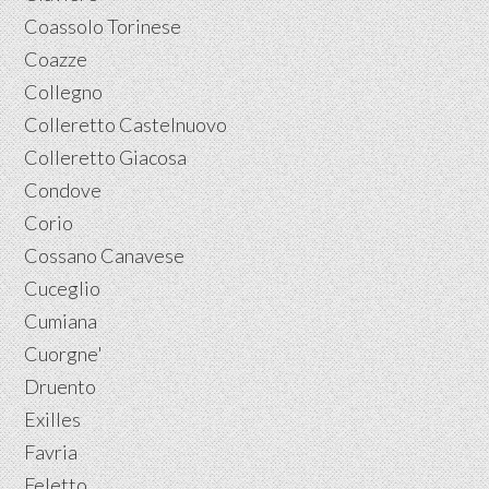
Coassolo Torinese
Coazze
Collegno
Colleretto Castelnuovo
Colleretto Giacosa
Condove
Corio
Cossano Canavese
Cuceglio
Cumiana
Cuorgne'
Druento
Exilles
Favria
Feletto