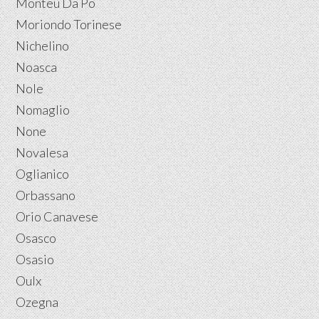
Monteu Da Po
Moriondo Torinese
Nichelino
Noasca
Nole
Nomaglio
None
Novalesa
Oglianico
Orbassano
Orio Canavese
Osasco
Osasio
Oulx
Ozegna