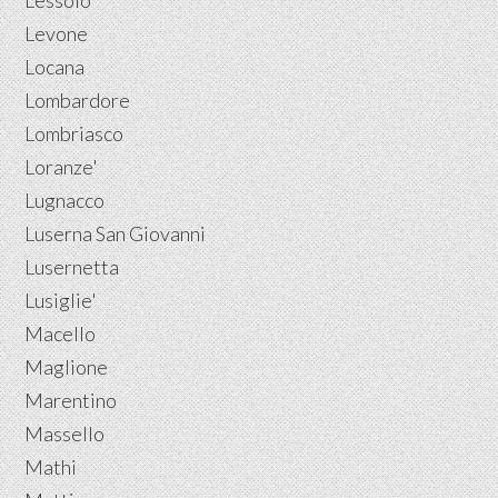
Lessolo
Levone
Locana
Lombardore
Lombriasco
Loranze'
Lugnacco
Luserna San Giovanni
Lusernetta
Lusiglie'
Macello
Maglione
Marentino
Massello
Mathi