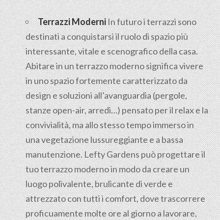
Terrazzi Moderni
In futuro i terrazzi sono
destinati a conquistarsi il ruolo di spazio più
interessante, vitale e scenografico della casa.
Abitare in un terrazzo moderno significa vivere
in uno spazio fortemente caratterizzato da
design e soluzioni all’avanguardia (pergole,
stanze open-air, arredi…) pensato per il relax e la
convivialità, ma allo stesso tempo immerso in
una vegetazione lussureggiante e a bassa
manutenzione. Lefty Gardens può progettare il
tuo terrazzo moderno in modo da creare un
luogo polivalente, brulicante di verde e
attrezzato con tutti i comfort, dove trascorrere
proficuamente molte ore al giorno a lavorare,