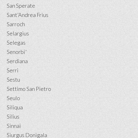
San Sperate
Sant'Andrea Frius
Sarroch
Selargius
Selegas
Senorbi'
Serdiana
Serri
Sestu
Settimo San Pietro
Seulo
Siliqua
Silius
Sinnai
Siurgus Donigala