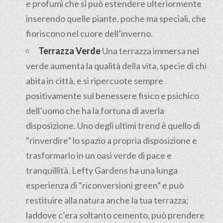
e profumi che si può estendere ulteriormente
inserendo quelle piante, poche ma speciali, che
fioriscono nel cuore dell’inverno.
Terrazza Verde
Una terrazza immersa nel
verde aumenta la qualità della vita, specie di chi
abita in città, e si ripercuote sempre
positivamente sul benessere fisico e psichico
dell’uomo che ha la fortuna di averla
disposizione. Uno degli ultimi trend è quello di
“rinverdire” lo spazio a propria disposizione e
trasformarlo in un oasi verde di pace e
tranquillità. Lefty Gardens ha una lunga
esperienza di “riconversioni green” e può
restituire alla natura anche la tua terrazza;
laddove c’era soltanto cemento, può prendere