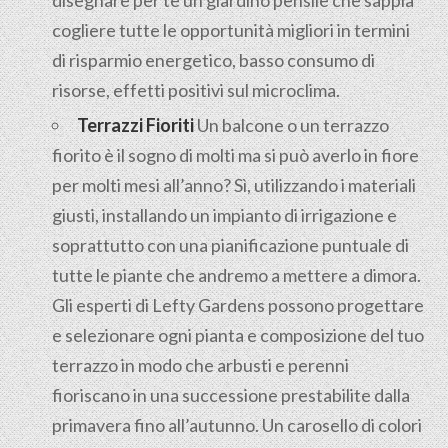
disegnare per te un giardino pensile che sappia
cogliere tutte le opportunità migliori in termini
di risparmio energetico, basso consumo di
risorse, effetti positivi sul microclima.
Terrazzi Fioriti
Un balcone o un terrazzo
fiorito è il sogno di molti ma si può averlo in fiore
per molti mesi all’anno? Sì, utilizzando i materiali
giusti, installando un impianto di irrigazione e
soprattutto con una pianificazione puntuale di
tutte le piante che andremo a mettere a dimora.
Gli esperti di Lefty Gardens possono progettare
e selezionare ogni pianta e composizione del tuo
terrazzo in modo che arbusti e perenni
fioriscano in una successione prestabilite dalla
primavera fino all’autunno. Un carosello di colori