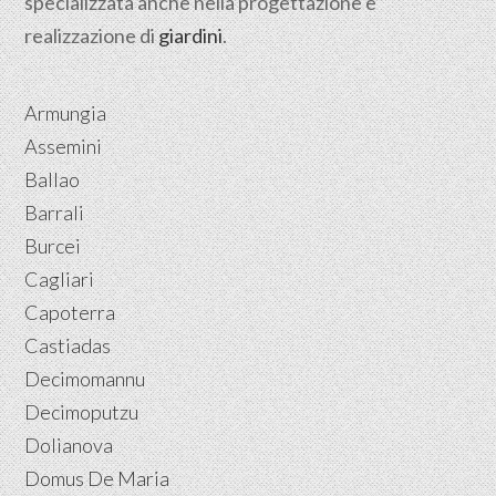
specializzata anche nella progettazione e
realizzazione di
giardini
.
Armungia
Assemini
Ballao
Barrali
Burcei
Cagliari
Capoterra
Castiadas
Decimomannu
Decimoputzu
Dolianova
Domus De Maria