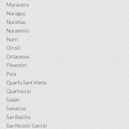
Muravera
Nuragus
Nurallao
Nuraminis
Nurri
Orroli
Ortacesus
Pimentel
Pula
Quartu Sant'elena
Quartucciu
Sadali
Samatzai
San Basilio
San Nicolo' Gerrei