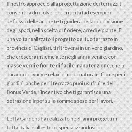
Il nostro approccio alla progettazione dei terrazzi ti
consentirà di risolvere le criticità (ad esempio il
deflusso delle acque) e ti guiderà nella suddivisione
degli spazi, nella scelta di fioriere, arredi e piante. E
una volta realizzato il progetto del tuo terrazzo in
provincia di Cagliari, ti ritroverai in un vero giardino,
che crescerà insieme a te negli anni a venire, con
masse verdi e fiorite di facile manutenzione
, che ti
daranno privacy e relax in modo naturale. Come per i
giardini, anche per il terrazzo puoi usufruire del
Bonus Verde, l’incentivo che ti garantisce una
detrazione Irpef sulle somme spese per i lavori.
Lefty Gardens ha realizzato negli anni progetti in
tutta Italia e all'estero, specializzandosi in: