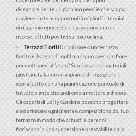
coperture a verde. Lefty Gardens può
disegnare per te un giardino pensile che sappia
cogliere tutte le opportunità migliori in termini
di risparmio energetico, basso consumo di
risorse, effetti positivi sul microclima.
Terrazzi Fioriti
Un balcone o un terrazzo
fiorito è il sogno di molti ma si può averlo in fiore
per molti mesi all’anno? Sì, utilizzando i materiali
giusti, installando un impianto di irrigazione e
soprattutto con una pianificazione puntuale di
tutte le piante che andremo a mettere a dimora.
Gli esperti di Lefty Gardens possono progettare
e selezionare ogni pianta e composizione del tuo
terrazzo in modo che arbusti e perenni
fioriscano in una successione prestabilite dalla