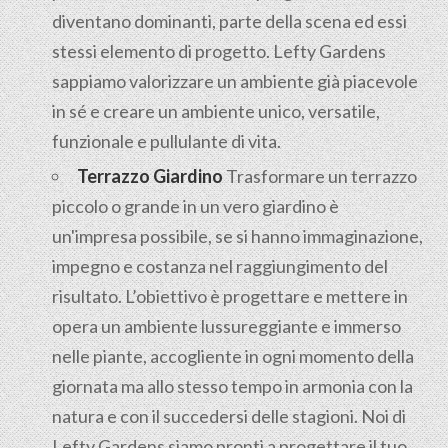
diventano dominanti, parte della scena ed essi
stessi elemento di progetto. Lefty Gardens
sappiamo valorizzare un ambiente già piacevole
in sé e creare un ambiente unico, versatile,
funzionale e pullulante di vita.
Terrazzo Giardino
Trasformare un terrazzo
piccolo o grande in un vero giardino è
un'impresa possibile, se si hanno immaginazione,
impegno e costanza nel raggiungimento del
risultato. L’obiettivo è progettare e mettere in
opera un ambiente lussureggiante e immerso
nelle piante, accogliente in ogni momento della
giornata ma allo stesso tempo in armonia con la
natura e con il succedersi delle stagioni. Noi di
Lefty Gardens siamo pronti a progettare il tuo