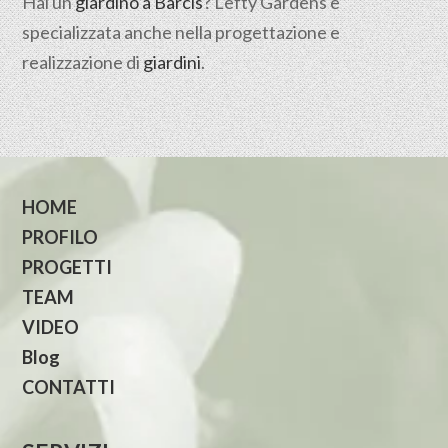
Hai un
giardino a Barcis
? Lefty Gardens è
specializzata anche nella progettazione e
realizzazione di
giardini
.
HOME
PROFILO
PROGETTI
TEAM
VIDEO
Blog
CONTATTI