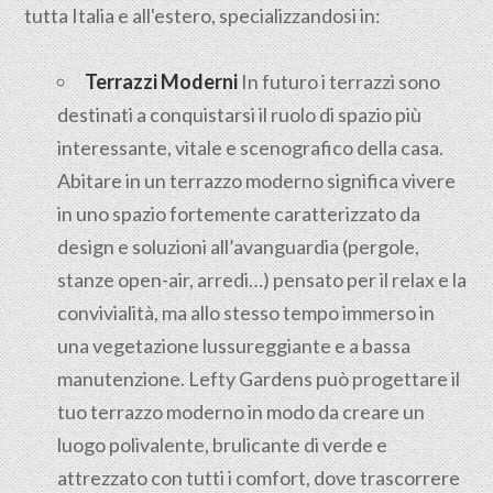
tutta Italia e all'estero, specializzandosi in:
Terrazzi Moderni
In futuro i terrazzi sono
destinati a conquistarsi il ruolo di spazio più
interessante, vitale e scenografico della casa.
Abitare in un terrazzo moderno significa vivere
in uno spazio fortemente caratterizzato da
design e soluzioni all’avanguardia (pergole,
stanze open-air, arredi…) pensato per il relax e la
convivialità, ma allo stesso tempo immerso in
una vegetazione lussureggiante e a bassa
manutenzione. Lefty Gardens può progettare il
tuo terrazzo moderno in modo da creare un
luogo polivalente, brulicante di verde e
attrezzato con tutti i comfort, dove trascorrere