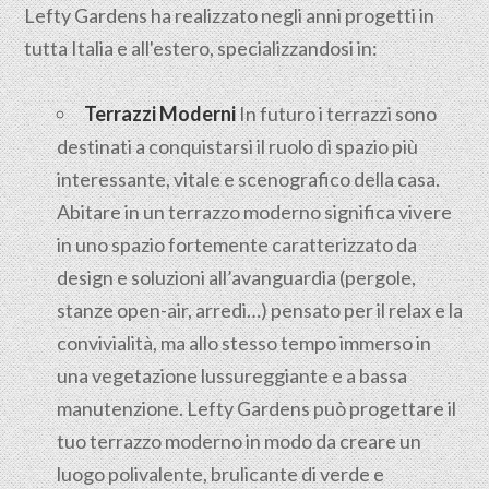
Lefty Gardens ha realizzato negli anni progetti in
tutta Italia e all'estero, specializzandosi in:
Terrazzi Moderni
In futuro i terrazzi sono
destinati a conquistarsi il ruolo di spazio più
interessante, vitale e scenografico della casa.
Abitare in un terrazzo moderno significa vivere
in uno spazio fortemente caratterizzato da
design e soluzioni all’avanguardia (pergole,
stanze open-air, arredi…) pensato per il relax e la
convivialità, ma allo stesso tempo immerso in
una vegetazione lussureggiante e a bassa
manutenzione. Lefty Gardens può progettare il
tuo terrazzo moderno in modo da creare un
luogo polivalente, brulicante di verde e