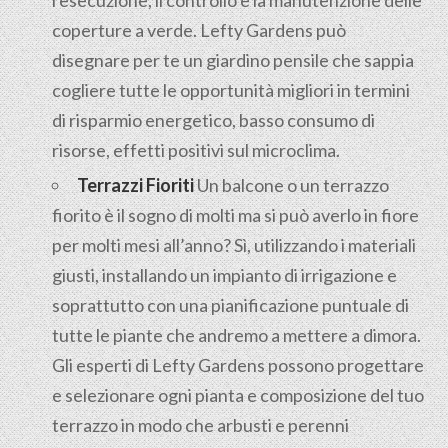
l'esecuzione, il controllo e la manutenzione delle
coperture a verde. Lefty Gardens può
disegnare per te un giardino pensile che sappia
cogliere tutte le opportunità migliori in termini
di risparmio energetico, basso consumo di
risorse, effetti positivi sul microclima.
Terrazzi Fioriti
Un balcone o un terrazzo
fiorito è il sogno di molti ma si può averlo in fiore
per molti mesi all’anno? Sì, utilizzando i materiali
giusti, installando un impianto di irrigazione e
soprattutto con una pianificazione puntuale di
tutte le piante che andremo a mettere a dimora.
Gli esperti di Lefty Gardens possono progettare
e selezionare ogni pianta e composizione del tuo
terrazzo in modo che arbusti e perenni