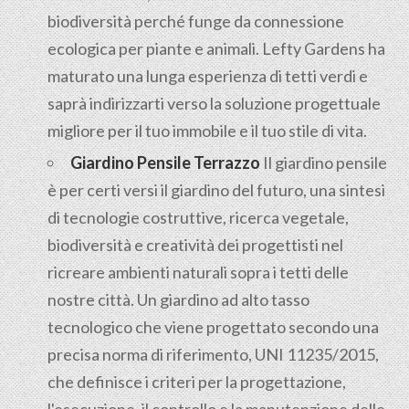
biodiversità perché funge da connessione
ecologica per piante e animali. Lefty Gardens ha
maturato una lunga esperienza di tetti verdi e
saprà indirizzarti verso la soluzione progettuale
migliore per il tuo immobile e il tuo stile di vita.
Giardino Pensile Terrazzo
Il giardino pensile
è per certi versi il giardino del futuro, una sintesi
di tecnologie costruttive, ricerca vegetale,
biodiversità e creatività dei progettisti nel
ricreare ambienti naturali sopra i tetti delle
nostre città. Un giardino ad alto tasso
tecnologico che viene progettato secondo una
precisa norma di riferimento, UNI 11235/2015,
che definisce i criteri per la progettazione,