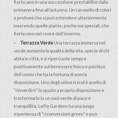
fioriscano in una successione prestabilite dalla
primavera fino all’autunno. Un carosello di colori
e profumi che si può estendere ulteriormente
inserendo quelle piante, poche ma speciali, che
fioriscono nel cuore dell’inverno.
Terrazza Verde
Una terrazza immersa nel
verde aumenta la qualità della vita, specie di chi
abita in città, e si ripercuote sempre
positivamente sul benessere fisico e psichico
dell’uomo che ha la fortuna di averla
disposizione. Uno degli ultimi trend è quello di
“rinverdire” lo spazio a propria disposizione e
trasformarlo in un oasi verde di pace e
tranquillità. Lefty Gardens ha una lunga
esperienza di “riconversioni green” e può