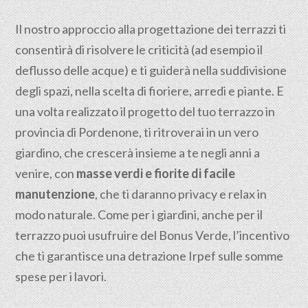
Il nostro approccio alla progettazione dei terrazzi ti
consentirà di risolvere le criticità (ad esempio il
deflusso delle acque) e ti guiderà nella suddivisione
degli spazi, nella scelta di fioriere, arredi e piante. E
una volta realizzato il progetto del tuo terrazzo in
provincia di Pordenone, ti ritroverai in un vero
giardino, che crescerà insieme a te negli anni a
venire, con
masse verdi e fiorite di facile
manutenzione
, che ti daranno privacy e relax in
modo naturale. Come per i giardini, anche per il
terrazzo puoi usufruire del Bonus Verde, l’incentivo
che ti garantisce una detrazione Irpef sulle somme
spese per i lavori.