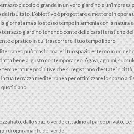
rrazzo piccolo o grande in un vero giardino è un'impresa p
el risultato. L’obiettivo è progettare e mettere in opera
a giornata ma allo stesso tempo in armonia con la natura e c
 terrazzo giardino tenendo conto delle caratteristiche del t
te e pratico in cui trascorrere il tuo tempo libero.
iterraneo può trasformare il tuo spazio esterno in un dehor
adatta bene al gusto contemporaneo. Agavi, agrumi, succule
 temperature proibitive che si registrano d’estate in città, in
la tua terrazza mediterranea per ottimizzare lo spazio a di
l quotidiano.
mozzafiato, dallo spazio verde cittadino al parco privato, Le
gni di ogni amante del verde.