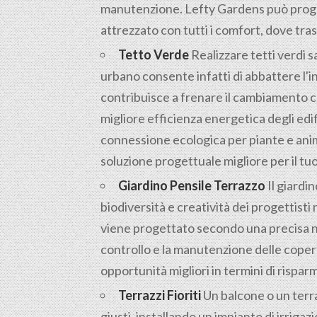
manutenzione. Lefty Gardens può proget
attrezzato con tutti i comfort, dove tras
Tetto Verde
Realizzare tetti verdi s
urbano consente infatti di abbattere l'
contribuisce a frenare il cambiamento c
migliore efficienza energetica degli edif
connessione ecologica per piante e anima
soluzione progettuale migliore per il tuo i
Giardino Pensile Terrazzo
Il giardin
biodiversità e creatività dei progettisti 
viene progettato secondo una precisa nor
controllo e la manutenzione delle coper
opportunità migliori in termini di rispar
Terrazzi Fioriti
Un balcone o un terrazz
giusti, installando un impianto di irrig