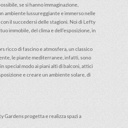
ossibile, se si hanno immaginazione,
 un ambiente lussureggiante e immerso nelle
on il succedersi delle stagioni. Noi di Lefty
uo immobile, del clima e dell'esposizione, in
s ricco di fascino e atmosfera, un classico
nte, le piante mediterranee, infatti, sono
 special modo ai piani alti di balconi, attici
sposizione e creare un ambiente solare, di
fty Gardens progetta e realizza spazi a