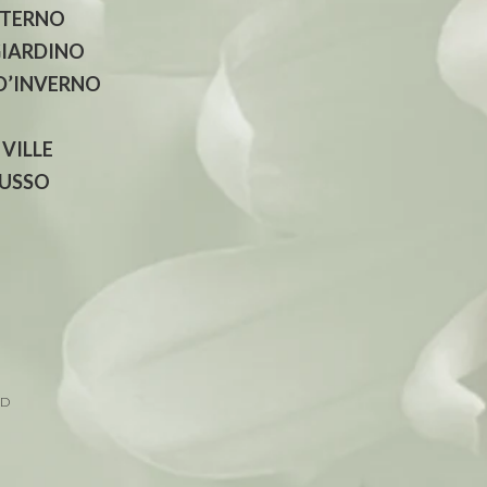
NTERNO
GIARDINO
 D’INVERNO
 VILLE
LUSSO
ED