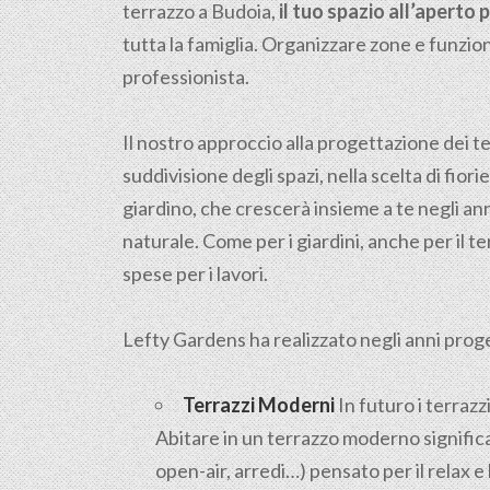
terrazzo a Budoia,
il tuo spazio all’aperto
tutta la famiglia. Organizzare zone e funzion
professionista.
Il nostro approccio alla progettazione dei ter
suddivisione degli spazi, nella scelta di fiori
giardino, che crescerà insieme a te negli ann
naturale. Come per i giardini, anche per il 
spese per i lavori.
Lefty Gardens ha realizzato negli anni progett
Terrazzi Moderni
In futuro i terrazz
Abitare in un terrazzo moderno significa
open-air, arredi…) pensato per il relax 