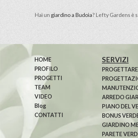
Hai un
giardino a Budoia
? Lefty Gardens è s
SERVIZI
HOME
PROFILO
PROGETTARE
PROGETTI
PROGETTAZIO
TEAM
MANUTENZIO
VIDEO
ARREDO GIA
Blog
PIANO DEL V
CONTATTI
BONUS VERDE
GIARDINO M
PARETE VERD