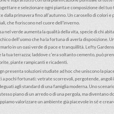
ogettare e selezionare ogni pianta e composizione del tuo 
te dalla primavera fino all’autunno. Un carosello di colori
li, che fioriscono nel cuore dell’inverno.
nel verde aumenta la qualità della vita, specie di chi abita
hico dell’uomo che ha la fortuna di averla disposizione. Uno
rmarlo in un oasi verde di pace e tranquillità. Lefty Garden
he la tua terrazza; laddove c’era soltanto cemento, può pre
orite, piante rampicanti e ricadenti.
gn presenta soluzioni studiate ad hoc che uniscono la piac
i a pochi fortunati: vetrate scorrevoli, pergotende, angoli
deguati agli standard di una famiglia moderna. Uno scenario 
tesso piano di un arredo o di una pergola, ma diventano dom
piamo valorizzare un ambiente già piacevole in sé e creare