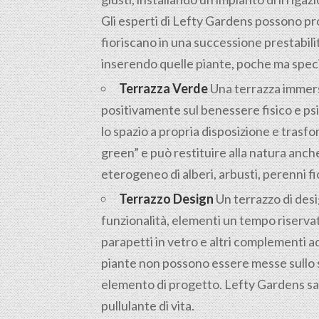
Gli esperti di Lefty Gardens possono pr
fioriscano in una successione prestabili
inserendo quelle piante, poche ma specia
Terrazza Verde
Una terrazza immersa 
positivamente sul benessere fisico e psic
lo spazio a propria disposizione e trasfo
green” e può restituire alla natura anc
eterogeneo di alberi, arbusti, perenni fi
Terrazzo Design
Un terrazzo di desi
funzionalità, elementi un tempo riservat
parapetti in vetro e altri complementi a
piante non possono essere messe sullo s
elemento di progetto. Lefty Gardens sap
pullulante di vita.