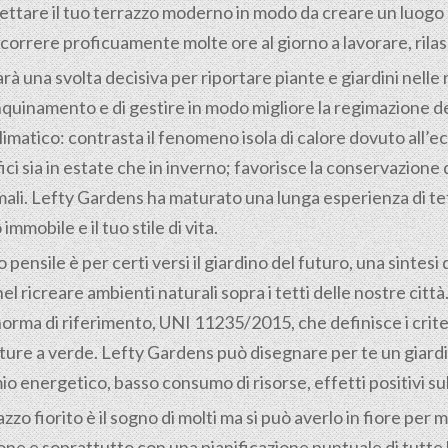
tare il tuo terrazzo moderno in modo da creare un luogo p
correre proficuamente molte ore al giorno a lavorare, rilass
arà una svolta decisiva per riportare piante e giardini nelle 
inquinamento e di gestire in modo migliore la regimazione d
limatico: contrasta il fenomeno isola di calore dovuto all
ici sia in estate che in inverno; favorisce la conservazione
li. Lefty Gardens ha maturato una lunga esperienza di tetti
mmobile e il tuo stile di vita.
o pensile è per certi versi il giardino del futuro, una sintes
nel ricreare ambienti naturali sopra i tetti delle nostre cit
ma di riferimento, UNI 11235/2015, che definisce i criteri
ture a verde. Lefty Gardens può disegnare per te un giardin
mio energetico, basso consumo di risorse, effetti positivi su
o fiorito è il sogno di molti ma si può averlo in fiore per mol
azione e soprattutto con una pianificazione puntuale di tutt