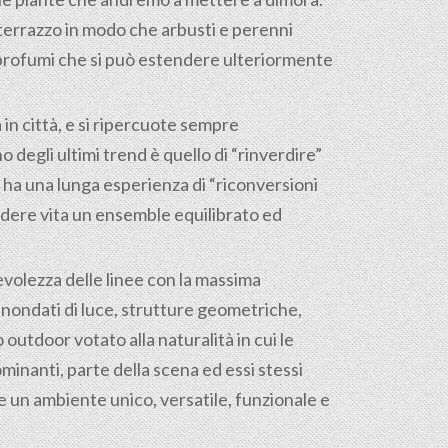
terrazzo in modo che arbusti e perenni
 e profumi che si può estendere ulteriormente
 in città, e si ripercuote sempre
 degli ultimi trend è quello di “rinverdire”
s ha una lunga esperienza di “riconversioni
ndere vita un ensemble equilibrato ed
evolezza delle linee con la massima
 inondati di luce, strutture geometriche,
outdoor votato alla naturalità in cui le
inanti, parte della scena ed essi stessi
 un ambiente unico, versatile, funzionale e