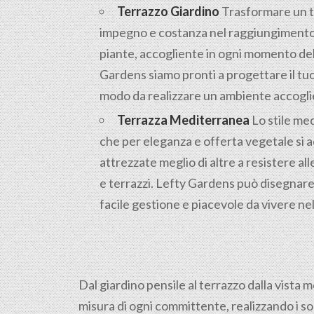
Terrazzo Giardino
Trasformare un te
impegno e costanza nel raggiungimento d
piante, accogliente in ogni momento dell
Gardens siamo pronti a progettare il tuo
modo da realizzare un ambiente accoglien
Terrazza Mediterranea
Lo stile med
che per eleganza e offerta vegetale si 
attrezzate meglio di altre a resistere alle
e terrazzi. Lefty Gardens può disegnare 
facile gestione e piacevole da vivere ne
Dal giardino pensile al terrazzo dalla vista 
misura di ogni committente, realizzando i so