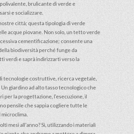
olivalente, brulicante di verde e
arsi e socializzare.
nostre città; questa tipologia di verde
elle acque piovane. Non solo, un tetto verde
’eccessiva cementificazione; consente una
 della biodiversità perché funge da
 verdi e saprà indirizzarti verso la
i di tecnologie costruttive, ricerca vegetale,
tà. Un giardino ad alto tasso tecnologico che
 per la progettazione, l'esecuzione, il
o pensile che sappia cogliere tutte le
l microclima.
ti mesi all’anno? Sì, utilizzando i materiali
e le piante che andremo a mettere a dimora.