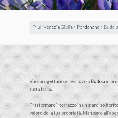
Friuli Venezia Giulia
>
Pordenone
>
Budoi
Vuoi progettare un terrazzo a
Budoia
in pro
tutta Italia.
Trasformare il terrazzo in un giardino fiorit
valore della tua proprietà. Mangiare all’aper