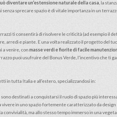
 può diventare un’estensione naturale della casa
, la stanz
i senza sprecare spazio è di vitale importanza in un terrazzo
razzi ti consentirà di risolvere le criticità (ad esempio il de
ere, arredi e piante. E una volta realizzato il progetto del tu
i a venire, con
masse verdi e fiorite di facile manutenzio
terrazzo puoi usufruire del Bonus Verde, l’incentivo che ti 
i in tutta Italia e all'estero, specializzandosi in:
i sono destinati a conquistarsi il ruolo di spazio più interes
 vivere in uno spazio fortemente caratterizzato da design 
e la convivialità, ma allo stesso tempo immerso in una veget