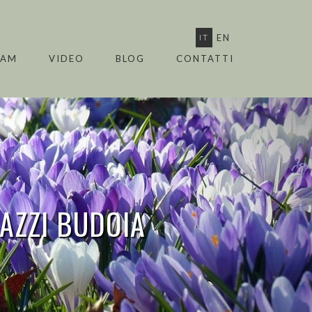
IT
EN
EAM
VIDEO
BLOG
CONTATTI
RAZZI
BUDOIA