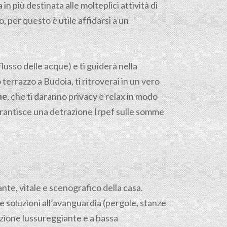
a in più destinata alle molteplici attività di
, per questo è utile affidarsi a un
flusso delle acque) e ti guiderà nella
o terrazzo a Budoia, ti ritroverai in un vero
ne
, che ti daranno privacy e relax in modo
garantisce una detrazione Irpef sulle somme
sante, vitale e scenografico della casa.
e soluzioni all’avanguardia (pergole, stanze
azione lussureggiante e a bassa