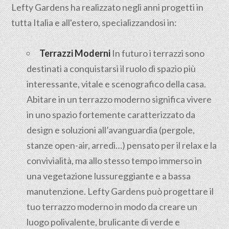
Lefty Gardens ha realizzato negli anni progetti in
tutta Italia e all'estero, specializzandosi in:
Terrazzi Moderni
In futuro i terrazzi sono
destinati a conquistarsi il ruolo di spazio più
interessante, vitale e scenografico della casa.
Abitare in un terrazzo moderno significa vivere
in uno spazio fortemente caratterizzato da
design e soluzioni all’avanguardia (pergole,
stanze open-air, arredi…) pensato per il relax e la
convivialità, ma allo stesso tempo immerso in
una vegetazione lussureggiante e a bassa
manutenzione. Lefty Gardens può progettare il
tuo terrazzo moderno in modo da creare un
luogo polivalente, brulicante di verde e