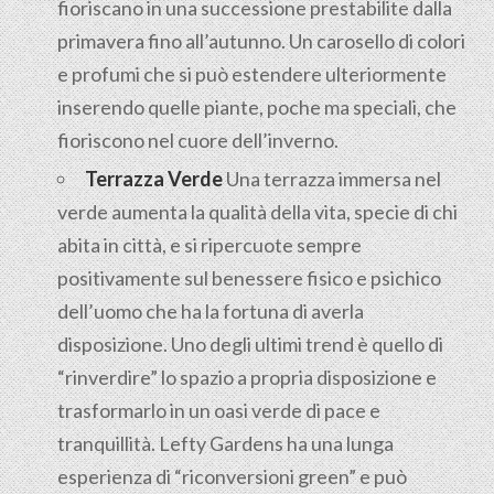
fioriscano in una successione prestabilite dalla
primavera fino all’autunno. Un carosello di colori
e profumi che si può estendere ulteriormente
inserendo quelle piante, poche ma speciali, che
fioriscono nel cuore dell’inverno.
Terrazza Verde
Una terrazza immersa nel
verde aumenta la qualità della vita, specie di chi
abita in città, e si ripercuote sempre
positivamente sul benessere fisico e psichico
dell’uomo che ha la fortuna di averla
disposizione. Uno degli ultimi trend è quello di
“rinverdire” lo spazio a propria disposizione e
trasformarlo in un oasi verde di pace e
tranquillità. Lefty Gardens ha una lunga
esperienza di “riconversioni green” e può