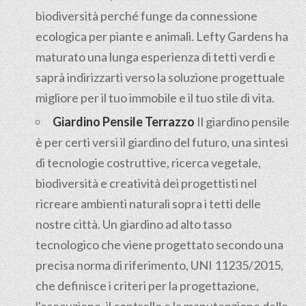
biodiversità perché funge da connessione
ecologica per piante e animali. Lefty Gardens ha
maturato una lunga esperienza di tetti verdi e
saprà indirizzarti verso la soluzione progettuale
migliore per il tuo immobile e il tuo stile di vita.
Giardino Pensile Terrazzo
Il giardino pensile
è per certi versi il giardino del futuro, una sintesi
di tecnologie costruttive, ricerca vegetale,
biodiversità e creatività dei progettisti nel
ricreare ambienti naturali sopra i tetti delle
nostre città. Un giardino ad alto tasso
tecnologico che viene progettato secondo una
precisa norma di riferimento, UNI 11235/2015,
che definisce i criteri per la progettazione,