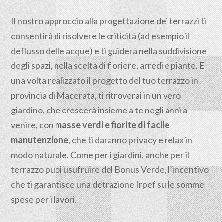
Il nostro approccio alla progettazione dei terrazzi ti
consentirà di risolvere le criticità (ad esempio il
deflusso delle acque) e ti guiderà nella suddivisione
degli spazi, nella scelta di fioriere, arredi e piante. E
una volta realizzato il progetto del tuo terrazzo in
provincia di Macerata, ti ritroverai in un vero
giardino, che crescerà insieme a te negli anni a
venire, con
masse verdi e fiorite di facile
manutenzione
, che ti daranno privacy e relax in
modo naturale. Come per i giardini, anche per il
terrazzo puoi usufruire del Bonus Verde, l’incentivo
che ti garantisce una detrazione Irpef sulle somme
spese per i lavori.