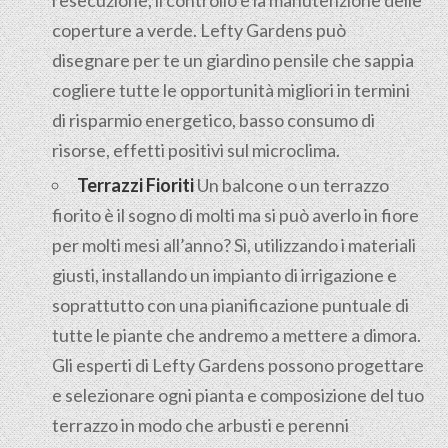
l'esecuzione, il controllo e la manutenzione delle
coperture a verde. Lefty Gardens può
disegnare per te un giardino pensile che sappia
cogliere tutte le opportunità migliori in termini
di risparmio energetico, basso consumo di
risorse, effetti positivi sul microclima.
Terrazzi Fioriti
Un balcone o un terrazzo
fiorito è il sogno di molti ma si può averlo in fiore
per molti mesi all’anno? Sì, utilizzando i materiali
giusti, installando un impianto di irrigazione e
soprattutto con una pianificazione puntuale di
tutte le piante che andremo a mettere a dimora.
Gli esperti di Lefty Gardens possono progettare
e selezionare ogni pianta e composizione del tuo
terrazzo in modo che arbusti e perenni