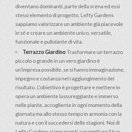
diventano dominanti, parte della scena ed essi
stessi elemento di progetto. Lefty Gardens
sappiamo valorizzare un ambiente già piacevole
in sé e creare un ambiente unico, versatile,
funzionale e pullulante di vita.
Terrazzo Giardino
Trasformare un terrazzo
piccolo o grande in un vero giardino è
un'impresa possibile, se si hanno immaginazione,
impegno e costanza nel raggiungimento del
risultato. L’obiettivo è progettare e mettere in
opera un ambiente lussureggiante e immerso
nelle piante, accogliente in ogni momento della
giornata ma allo stesso tempo in armonia con la
natura e con il succedersi delle stagioni. Noi di
Lefty Gardens siamo pronti a progettare il tuo