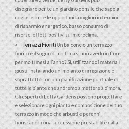
coperture a verde. Lefty Gardens può
disegnare per te un giardino pensile che sappia
cogliere tutte le opportunità migliori in termini
di risparmio energetico, basso consumo di
risorse, effetti positivi sul microclima.
Terrazzi Fioriti
Un balcone o un terrazzo
fiorito è il sogno di molti ma si può averlo in fiore
per molti mesi all’anno? Sì, utilizzando i materiali
giusti, installando un impianto di irrigazione e
soprattutto con una pianificazione puntuale di
tutte le piante che andremo a mettere a dimora.
Gli esperti di Lefty Gardens possono progettare
e selezionare ogni pianta e composizione del tuo
terrazzo in modo che arbusti e perenni
fioriscano in una successione prestabilite dalla