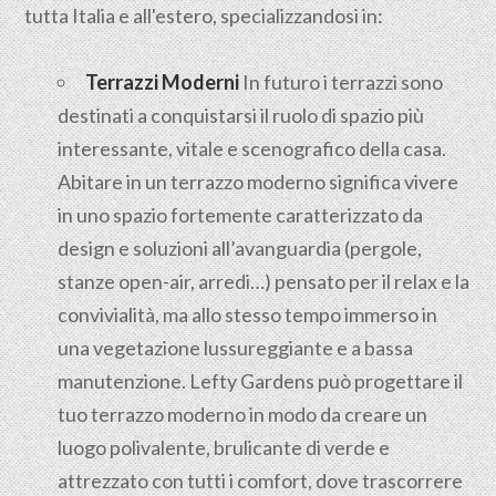
tutta Italia e all'estero, specializzandosi in:
Terrazzi Moderni
In futuro i terrazzi sono
destinati a conquistarsi il ruolo di spazio più
interessante, vitale e scenografico della casa.
Abitare in un terrazzo moderno significa vivere
in uno spazio fortemente caratterizzato da
design e soluzioni all’avanguardia (pergole,
stanze open-air, arredi…) pensato per il relax e la
convivialità, ma allo stesso tempo immerso in
una vegetazione lussureggiante e a bassa
manutenzione. Lefty Gardens può progettare il
tuo terrazzo moderno in modo da creare un
luogo polivalente, brulicante di verde e
attrezzato con tutti i comfort, dove trascorrere