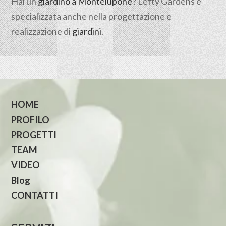
Hai un
giardino a Montelupone
? Lefty Gardens è
specializzata anche nella progettazione e
realizzazione di
giardini
.
HOME
PROFILO
PROGETTI
TEAM
VIDEO
Blog
CONTATTI